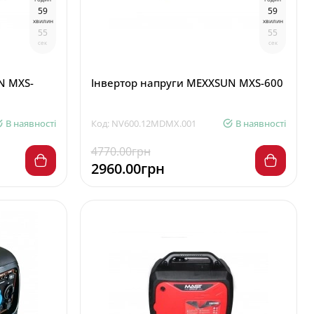
5
9
5
9
хвилин
хвилин
5
4
5
4
сек
сек
N MXS-
Інвертор напруги MEXXSUN MXS-600
В наявності
Код: NV600.12MDMX.001
В наявності
4770.00грн
2960.00грн