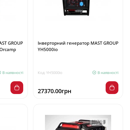
MAST GROUP
Інверторний генератор MAST GROUP
 Orcamp
YH5000io
В наявності
Код: YH5000io
В наявності
27370.00грн