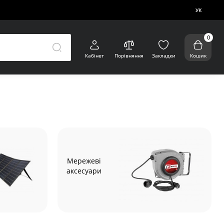
УК
0
Кабінет
Порівняння
Закладки
Кошик
Мережеві
аксесуари