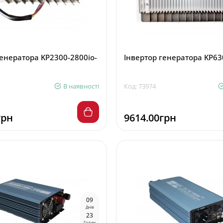
генератора KP2300-2800io-
Інвертор генератора KP63
В наявності
Код: 73974
грн
9614.00грн
0
9
Днів
2
3
Годин