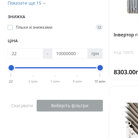
Показати ще 15
ЗНИЖКА
Тільки зі знижками
12
Інвертор 
ЦІНА
Код: 73970
-
грн
8303.00
22
3 млн
5 млн
8 млн
10 млн
Скасувати
Виберіть фільтри