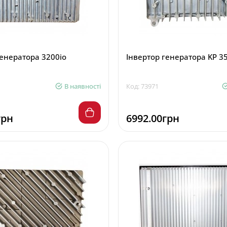
генератора 3200io
Інвертор генератора KP 35
В наявності
Код: 73971
грн
6992.00грн