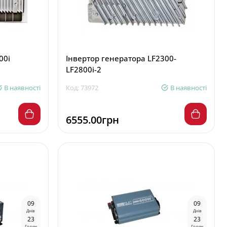
00i
Інвертор генератора LF2300-
LF2800i-2
В наявності
Код: 73972
В наявності
6555.00грн
0
9
0
9
Днів
Днів
2
3
2
3
Годин
Годин