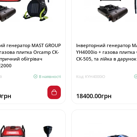
ий генератор MAST GROUP
Інверторний генератор 
 газова плитка Orcamp CK-
YH4000io + газова плитка
ктричний обігрівач
CK-505, та лійка в дарунок
E2000
i
В наявності
Код: KYH4000iO
0грн
18400.00грн