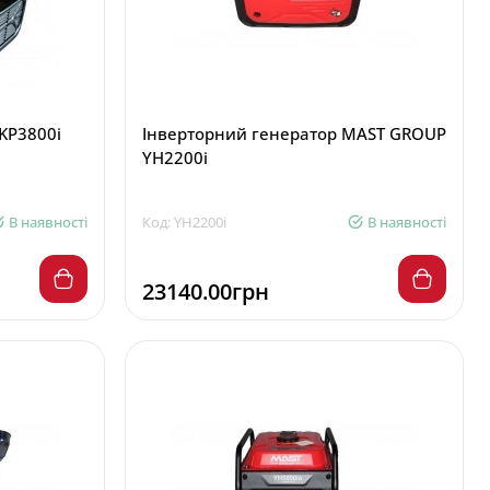
KP3800і
Інверторний генератор MAST GROUP
YH2200i
В наявності
Код: YH2200i
В наявності
23140.00грн