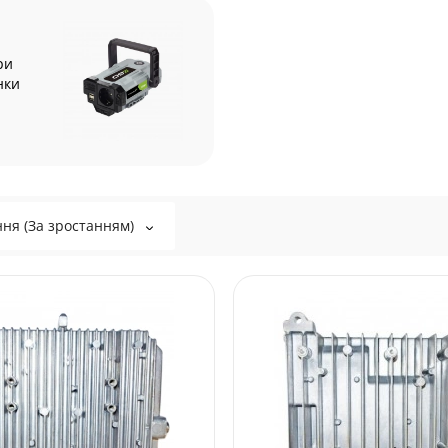
ри
нки
ня (За зростанням)