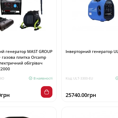
ий генератор MAST GROUP
Інверторний генератор U
+ газова плитка Orcamp
електричний обігрівач
E2000
0iO
В наявності
Код: ULT-3300-EU
0грн
25740.00грн