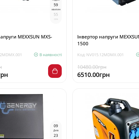
5
9
хвилин
5
4
сек
напруги MEXXSUN MXS-
Інвертор напруги MEXXSU
1500
12MDMX.001
В наявності
Код: NV015.12MDMX.001
н
10480.00грн
грн
6510.00грн
0
9
Днів
2
3