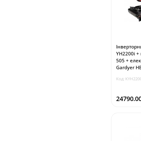
Інверторн
YH2200i +
505 + еле
Gardyer H
Код: KYH2200
24790.0