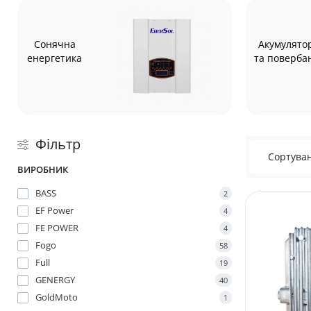
Сонячна
Акумулято
енергетика
та поверба
Фільтр
Сортуван
ВИРОБНИК
BASS
2
EF Power
4
FE POWER
4
Fogo
58
Full
19
GENERGY
40
GoldMoto
1