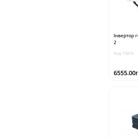
Інвертор 
2
Код: 73973
6555.00