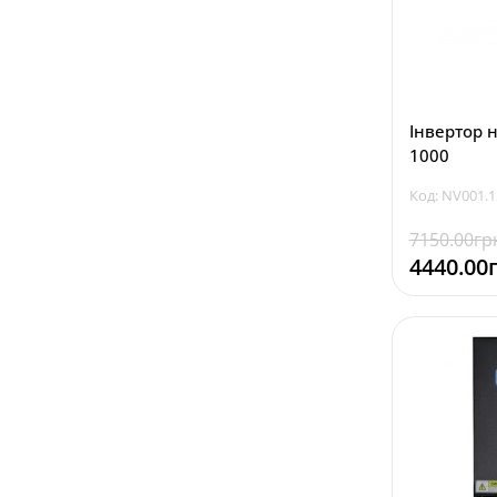
Інвертор 
1000
Код: NV001.
7150.00гр
4440.00