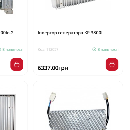
00io-2
Інвертор генератора KP 3800i
В наявності
Код: 112057
В наявності
6337.00грн