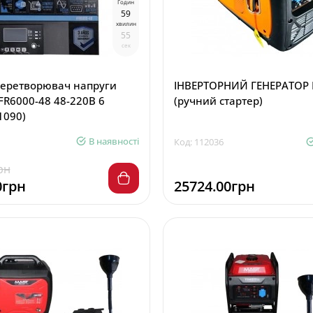
Годин
5
9
хвилин
5
4
сек
перетворювач напруги
ІНВЕРТОРНИЙ ГЕНЕРАТОР 
FR6000-48 48-220В 6
(ручний стартер)
1090)
В наявності
Код: 112036
рн
0грн
25724.00грн