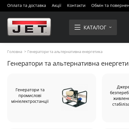
Оплата та доставка
Акції
Контакти
Обмін та поверне
КАТАЛОГ
Головна
Генератори та альтернативна енергетика
Генератори та альтернативна енергети
Джер
Генератори та
безпереб
промислові
живлен
мініелектростанції
стабіліз