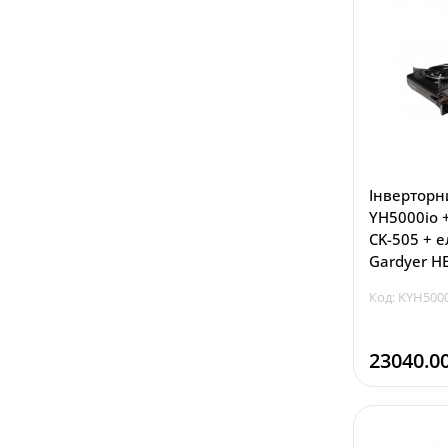
Інверторн
YH5000io 
CK-505 + 
Gardyer H
Код: KYH500
23040.0