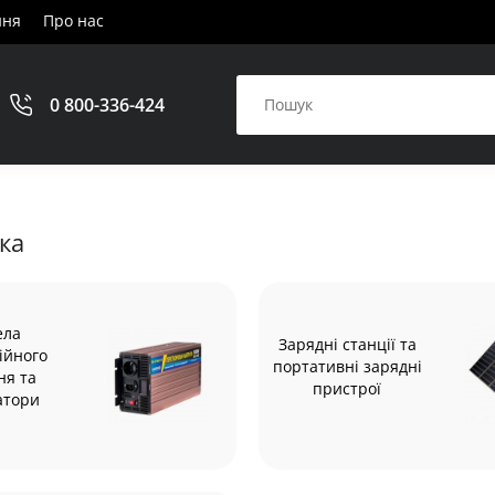
ння
Про нас
0 800-336-424
ка
ела
Зарядні станції та
ійного
портативні зарядні
ня та
пристрої
атори