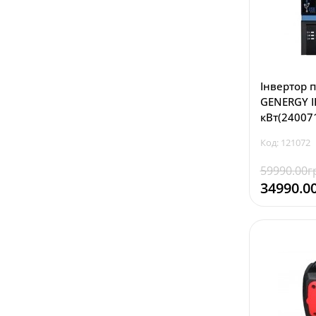
Інвертор 
GENERGY I
кВт(24007
Код: 121072
59990.00г
34990.0