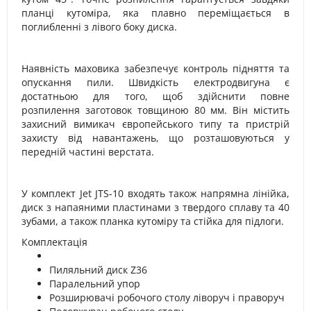
планці кутоміра, яка плавно переміщається в
поглибленні з лівого боку диска.
Наявність маховика забезпечує контроль підняття та
опускання пили. Швидкість електродвигуна є
достатньою для того, щоб здійснити повне
розпилення заготовок товщиною 80 мм. Він містить
захисний вимикач європейського типу та пристрій
захисту від навантажень, що розташовуються у
передній частині верстата.
У комплект Jet JTS-10 входять також напрямна лінійка,
диск з напаяними пластинами з твердого сплаву та 40
зубами, а також планка кутоміру та стійка для підлоги.
Комплектація
Пиляльний диск Z36
Паралельний упор
Розширювачі робочого столу ліворуч і праворуч