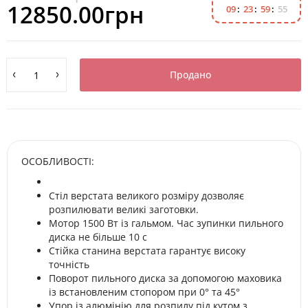
12850.00грн
0
9
2
3
5
9
5
4
Продано
ОСОБЛИВОСТІ:
Стіл верстата великого розміру дозволяє
розпилювати великі заготовки.
Мотор 1500 Вт із гальмом. Час зупинки пильного
диска не більше 10 с
Стійка станина верстата гарантує високу
точність
Поворот пильного диска за допомогою маховика
із встановленим стопором при 0° та 45°
Упор із алюмінію для розпилу під кутом з