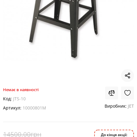
Немає в наявності
Код:
JTS-10
Виробник:
JET
Артикул:
10000801M
14500.00грн
До кінця акції: