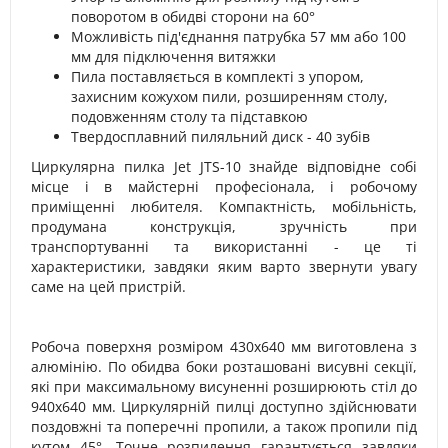
поворотом в обидві сторони на 60°
Можливість під'єднання патрубка 57 мм або 100
мм для підключення витяжки
Пила поставляється в комплекті з упором,
захисним кожухом пили, розширенням столу,
подовженням столу та підставкою
Твердосплавний пиляльний диск - 40 зубів
Циркулярна пилка Jet JTS-10 знайде відповідне собі
місце і в майстерні професіонала, і робочому
приміщенні любителя. Компактність, мобільність,
продумана конструкція, зручність при
транспортуванні та використанні - це ті
характеристики, завдяки яким варто звернути увагу
саме на цей пристрій.
Робоча поверхня розміром 430х640 мм виготовлена з
алюмінію. По обидва боки розташовані висувні секції,
які при максимальному висуненні розширюють стіл до
940х640 мм. Циркулярній пилці доступно здійснювати
поздовжні та поперечні пропили, а також пропили під
кутом 45°. Точне розпилення гарантується завдяки