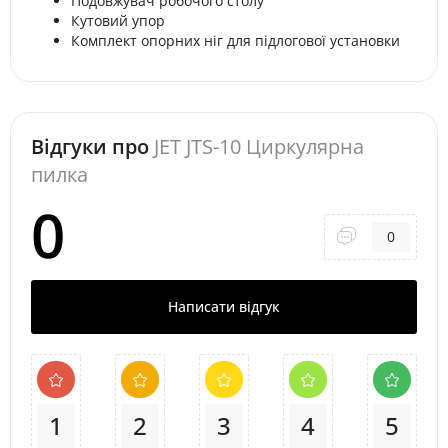
Подовжувач робочого столу
Кутовий упор
Комплект опорних ніг для підлогової установки
Відгуки про
JET JTS-10 Циркулярна
пилка
0
0
Написати відгук
1
2
3
4
5