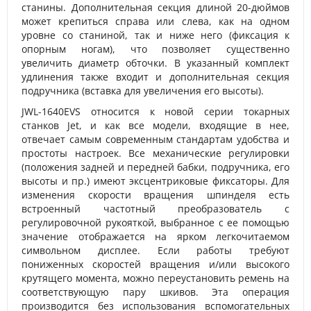
станины. Дополнительная секция длиной 20-дюймов
может крепиться справа или слева, как на одном
уровне со станиной, так и ниже него (фиксация к
опорным ногам), что позволяет существенно
увеличить диаметр обточки. В указанный комплект
удлинения также входит и дополнительная секция
подручника (вставка для увеличения его высоты).
JWL-1640EVS относится к новой серии токарных
станков Jet, и как все модели, входящие в нее,
отвечает самым современным стандартам удобства и
простоты настроек. Все механические регулировки
(положения задней и передней бабки, подручника, его
высоты и пр.) имеют эксцентриковые фиксаторы. Для
изменения скорости вращения шпинделя есть
встроенный частотный преобразователь с
регулировочной рукояткой, выбранное с ее помощью
значение отображается на ярком легкочитаемом
символьном дисплее. Если работы требуют
пониженных скоростей вращения и/или высокого
крутящего момента, можно переустановить ремень на
соответствующую пару шкивов. Эта операция
производится без использования вспомогательных