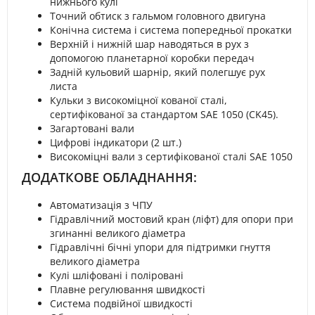
нижнього кулі
Точний обтиск з гальмом головного двигуна
Конічна система і система попередньої прокатки
Верхній і нижній шар наводяться в рух з
допомогою планетарної коробки передач
Задній кульовий шарнір, який полегшує рух
листа
Кульки з високоміцної кованої сталі,
сертифікованої за стандартом SAE 1050 (CK45).
Загартовані вали
Цифрові індикатори (2 шт.)
Високоміцні вали з сертифікованої сталі SAE 1050
ДОДАТКОВЕ ОБЛАДНАННЯ:
Автоматизація з ЧПУ
Гідравлічний мостовий кран (ліфт) для опори при
згинанні великого діаметра
Гідравлічні бічні упори для підтримки гнуття
великого діаметра
Кулі шліфовані і поліровані
Плавне регулювання швидкості
Система подвійної швидкості