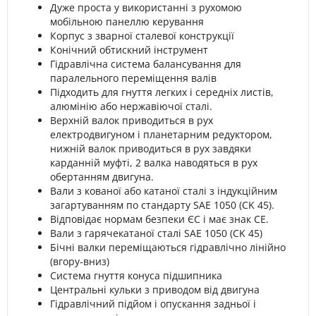
Дуже проста у використанні з рухомою
мобільною панеллю керування
Корпус з зварної сталевої конструкції
Конічний обтискний інструмент
Гідравлічна система балансування для
паралельного переміщення валів
Підходить для гнуття легких і середніх листів,
алюмінію або нержавіючої сталі.
Верхній валок приводиться в рух
електродвигуном і планетарним редуктором,
нижній валок приводиться в рух завдяки
карданній муфті, 2 валка наводяться в рух
обертанням двигуна.
Вали з кованої або катаної сталі з індукційним
загартуванням по стандарту SAE 1050 (CK 45).
Відповідає нормам безпеки ЄС і має знак CE.
Вали з гарячекатаної сталі SAE 1050 (CK 45)
Бічні валки переміщаються гідравлічно лінійно
(вгору-вниз)
Система гнуття конуса підшипника
Центральні кульки з приводом від двигуна
Гідравлічний підйом і опускання задньої і