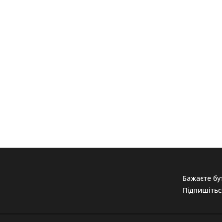
Бажаєте бут
Підпишітьс