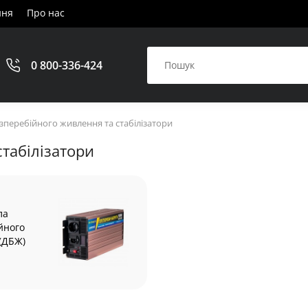
ння
Про нас
0 800-336-424
зперебійного живлення та стабілізатори
табілізатори
ла
йного
(ДБЖ)