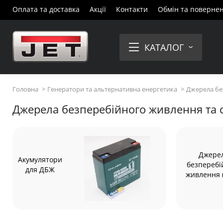
Оплата та доставка
Акції
Контакти
Обмін та поверне
КАТАЛОГ
Головна
Генератори та альтернативна енергетика
Джерела бе
Джерела безперебійного живлення та с
Джере
Акумулятори
безперебі
для ДБЖ
живлення 