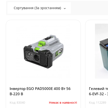
Сортування (За зростанням)
Інвертор EGO PAD5000E 400 Вт 56
Гелевий тяговий акум
В-220 В
6-EVF-32 -
Код: 83040
Немає в наявності
Код: 112289