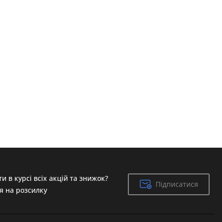
и в курсі всіх акцій та знижок?
Підписатися
Підписатися
я на розсилку