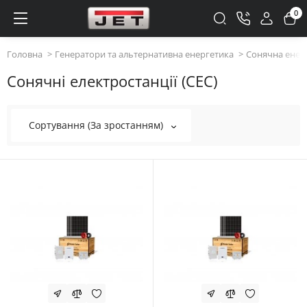
0
Головна
Генератори та альтернативна енергетика
Сонячна енер
Сонячні електростанції (СЕС)
Сортування (За зростанням)