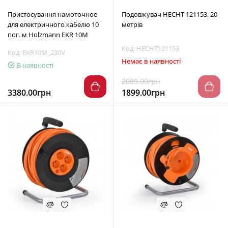
Пристосування намоточное
Подовжувач HECHT 121153, 20
для електричного кабелю 10
метрів
пог. м Holzmann EKR 10M
Код: HECHT121153
Код: EKR10M_230V
Немає в наявності
В наявності
2089.00грн
3380.00грн
1899.00грн