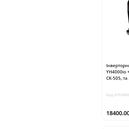
Інверторн
YH4000io 
CK-505, та
Код: KYH400
18400.0