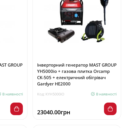
MAST GROUP
Інверторний генератор MAST GROUP
YH5000io + газова плитка Orcamp
CK-505 + електричний обігрівач
Gardyer HE2000
В наявності
Код: KYH5000iO
В наявності
23040.00грн