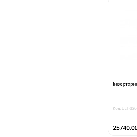
Інверторн
Код: ULT-330
25740.0