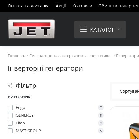
Оплата та доставка
Акції
Контакти
Обмін та поверне
КАТАЛОГ
Головна
Генератори та альтернативна енергетика
Генератори 
Інверторні генератори
Фільтр
Сортуван
ВИРОБНИК
Fogo
7
GENERGY
8
Lifan
2
MAST GROUP
5