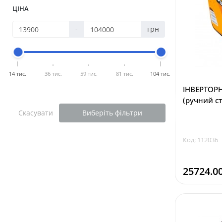
ЦІНА
-
грн
14 тис.
36 тис.
59 тис.
81 тис.
104 тис.
ІНВЕРТОРН
(ручний ст
Скасувати
Виберіть фільтри
Код: 112036
25724.0