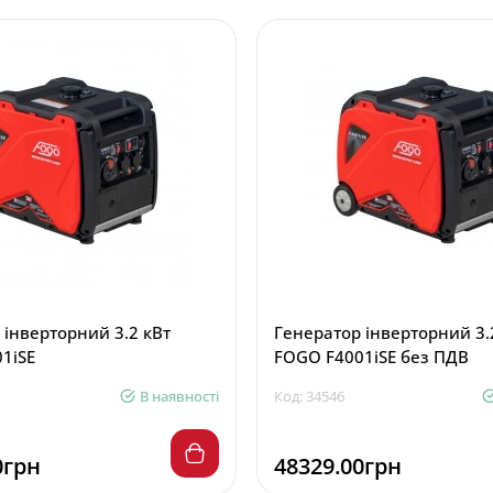
 інверторний 3.2 кВт
Генератор інверторний 3.
1iSE
FOGO F4001iSE без ПДВ
В наявності
Код: 34546
0грн
48329.00грн