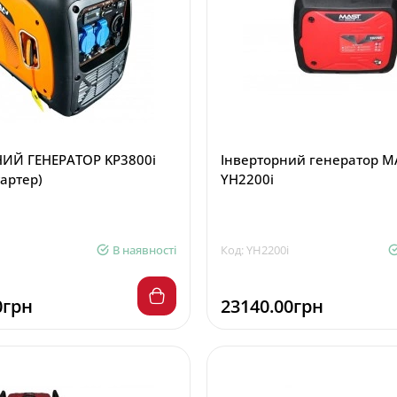
ИЙ ГЕНЕРАТОР KP3800і
Інверторний генератор 
артер)
YH2200i
В наявності
Код: YH2200i
0грн
23140.00грн