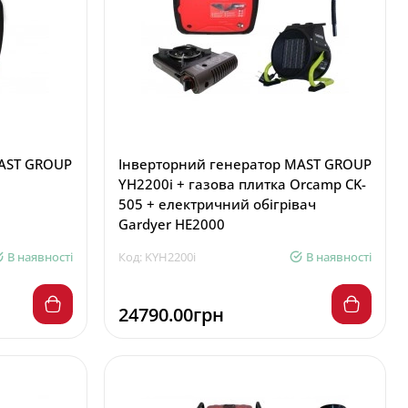
MAST GROUP
Інверторний генератор MAST GROUP
YH2200i + газова плитка Orcamp CK-
505 + електричний обігрівач
Gardyer HE2000
В наявності
Код: KYH2200i
В наявності
24790.00грн