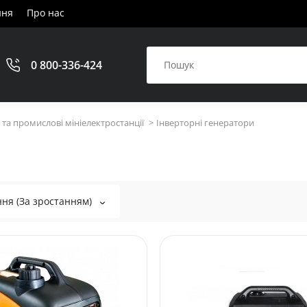
ння
Про нас
0 800-336-424
та промислові мініелектростанції
Інверторні генератори
ня (За зростанням)