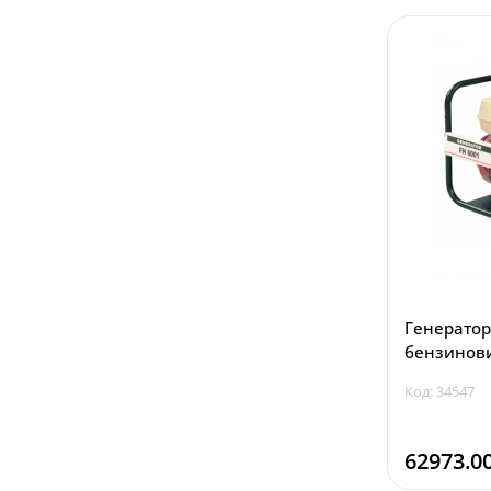
Генератор
бензинови
Код: 34547
62973.0