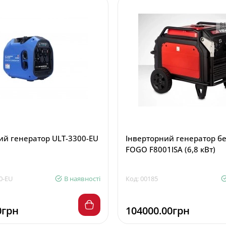
ий генератор ULT-3300-EU
Інверторний генератор б
FOGO F8001ISA (6,8 кВт)
0-EU
В наявності
Код: 00185
0грн
104000.00грн