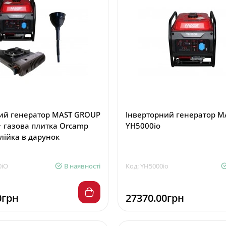
ий генератор MAST GROUP
Інверторний генератор 
+ газова плитка Orcamp
YH5000io
 лійка в дарунок
0iO
В наявності
Код: YH5000io
0грн
27370.00грн