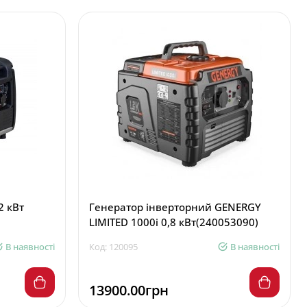
2 кВт
Генератор інверторний GENERGY
LIMITED 1000i 0,8 кВт(240053090)
В наявності
Код: 120095
В наявності
13900.00грн