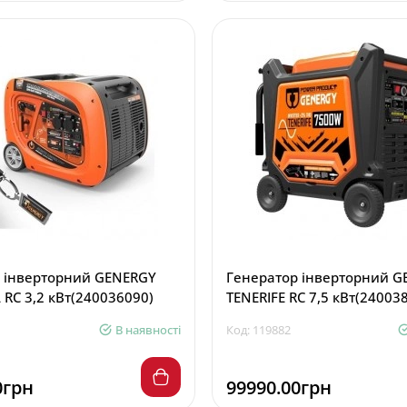
 інверторний GENERGY
Генератор інверторний 
RC 3,2 кВт(240036090)
TENERIFE RC 7,5 кВт(24003
В наявності
Код: 119882
0грн
99990.00грн