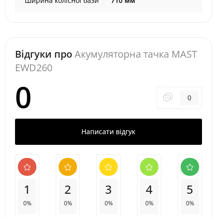
Ширина колісної бази
710 мм
Відгуки про
Акумуляторна тачка MAST
EWD260
0
0
Написати відгук
1
2
3
4
5
0%
0%
0%
0%
0%