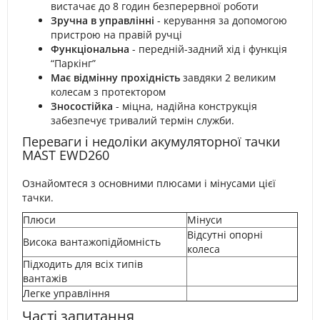
вистачає до 8 годин безперервної роботи
Зручна в управлінні
- керування за допомогою
пристрою на правій ручці
Функціональна
- передній-задний хід і функція
“Паркінг”
Має відмінну прохідність
завдяки 2 великим
колесам з протектором
Зносостійка
- міцна, надійна конструкція
забезпечує тривалий термін служби.
Переваги і недоліки акумуляторної тачки
MAST EWD260
Ознайомтеся з основними плюсами і мінусами цієї
тачки.
Плюси
Мінуси
Відсутні опорні
Висока вантажопідйомність
колеса
Підходить для всіх типів
вантажів
Легке управління
Часті запитання