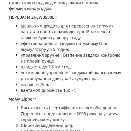
приватних городах, дачних ділянках, малих
фермерських угіддях.
ПЕРЕВАГИ ZI-EWB500LI:
ідеально підходить для перевезення сипучих
вантажів навіть в важкодоступній місцевості
навколо будинку, двору і саду;
ефективна робота завдяки потужному LiIon
акумулятору до 5 годин;
управління зручне і безпечне завдяки контролю
на правій ручці;
швидкість до 7,5 км / год;
оптимальне управління завдяки збалансованому
розташуванню двигуна / акумулятора;
місткість 75 л;
вантажопідйомність 150 кг.
Чому Zipper?
Висока якість і сертифікація всього обладнання
Zipper, яке представлено з 2008 року на усьому
європейському ринку.
Широкий модельний ряд.