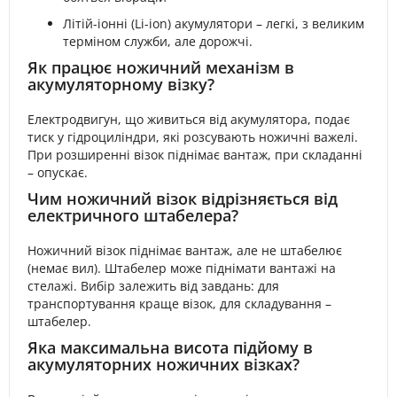
Літій-іонні (Li-ion) акумулятори – легкі, з великим
терміном служби, але дорожчі.
Як працює ножичний механізм в
акумуляторному візку?
Електродвигун, що живиться від акумулятора, подає
тиск у гідроциліндри, які розсувають ножичні важелі.
При розширенні візок піднімає вантаж, при складанні
– опускає.
Чим ножичний візок відрізняється від
електричного штабелера?
Ножичний візок піднімає вантаж, але не штабелює
(немає вил). Штабелер може піднімати вантажі на
стелажі. Вибір залежить від завдань: для
транспортування краще візок, для складування –
штабелер.
Яка максимальна висота підйому в
акумуляторних ножичних візках?