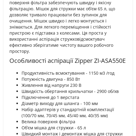
поверхня фільтра забезпечують швидку і якісну
фільтрацію. Мішок для стружки має об’єм 65 л, що
дозволяє тривало працювати без зупинок для
очищення. Мішок швидко і легко монтується і
знімається. Для легкого переміщення і стійкості
пристрою є підставка з колесами. Ця проста у
використанні аспірація стружковідсмоктувач
ефективно зберігатиме чистоту вашого робочого
простору.
Особливості аспірації Zipper ZI-ASA550E
Продуктивність всмоктування - 1150 м3 /год
Потужність двигуна - 850 Вт
Живлення від напруги 230 В
Швидкість обертання крильчатки - 2900 об/хв
Підключення до 1 верстата
Діаметр виходу для шланга - 100 мм
Набір адаптерів у стандартній комплектації
(100/70 мм, 70/45 мм, 45/40 мм, 40/35 мм)
Велика поверхня фільтра
Об’єм мішка для стружки - 65 л
Швидкий монтаж і демонтаж мішка для стружки