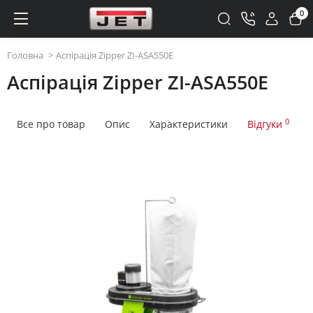
0
Головна
Аспірація Zipper ZI-ASA550E
Аспірація Zipper ZI-ASA550E
0
Все про товар
Опис
Характеристики
Відгуки