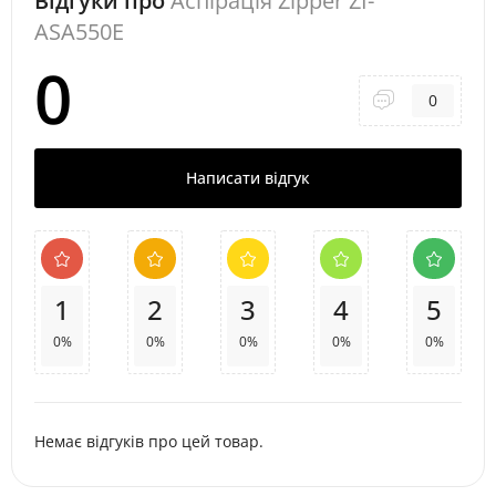
Відгуки про
Аспірація Zipper ZI-
ASA550E
0
0
Написати відгук
1
2
3
4
5
0%
0%
0%
0%
0%
Немає відгуків про цей товар.