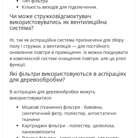
Тип фільтра
Кількість виходів для підключення.
Чи може стружковідсмоктувач
використовуватись як вентиляційна
система?
Ні, так як аспіраційна система призначена для збору
пилу і стружки, а вентиляція — для постійного
оновлення повітря в приміщенні. Їх можна поєднувати
в комплексній системі очищення повітря, але це різні
функції.
Які фільтри використовуються в аспіраціях
для деревообробки?
В аспіраціях для деревообробки можуть
використовуватися:
Мішкові (тканинні) фільтри - бавовна,
синтетичний фетр, поліестер, антистатичні
тканини
Картриджні фільтри - поліестер, целюлоза,
нанокомпозити
Рукавні фільтри - схожі на мішкові, але мають