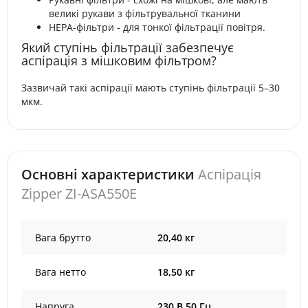
великі рукави з фільтрувальної тканини
HEPA-фільтри - для тонкої фільтрації повітря.
Який ступінь фільтрації забезпечує
аспірація з мішковим фільтром?
Зазвичай такі аспірації мають ступінь фільтрації 5–30
мкм.
Основні характеристики
Аспірація
Zipper ZI-ASA550E
Вага брутто
20,40 кг
Вага нетто
18,50 кг
Напруга
230 В 50 Гц