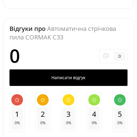
Відгуки про
Автоматична стрічкова
пила CORMAK C33
0
0
Написати відгук
1
2
3
4
5
0%
0%
0%
0%
0%