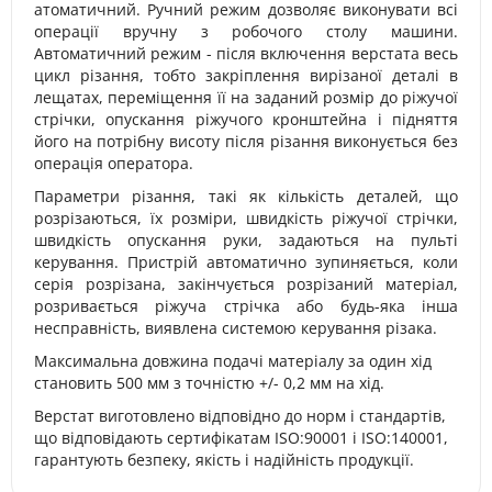
атоматичний. Ручний режим дозволяє виконувати всі
операції вручну з робочого столу машини.
Автоматичний режим - після включення верстата весь
цикл різання, тобто закріплення вирізаної деталі в
лещатах, переміщення її на заданий розмір до ріжучої
стрічки, опускання ріжучого кронштейна і підняття
його на потрібну висоту після різання виконується без
операція оператора.
Параметри різання, такі як кількість деталей, що
розрізаються, їх розміри, швидкість ріжучої стрічки,
швидкість опускання руки, задаються на пульті
керування. Пристрій автоматично зупиняється, коли
серія розрізана, закінчується розрізаний матеріал,
розривається ріжуча стрічка або будь-яка інша
несправність, виявлена ​​системою керування різака.
Максимальна довжина подачі матеріалу за один хід
становить 500 мм з точністю +/- 0,2 мм на хід.
Верстат виготовлено відповідно до норм і стандартів,
що відповідають сертифікатам ISO:90001 і ISO:140001,
гарантують безпеку, якість і надійність продукції.