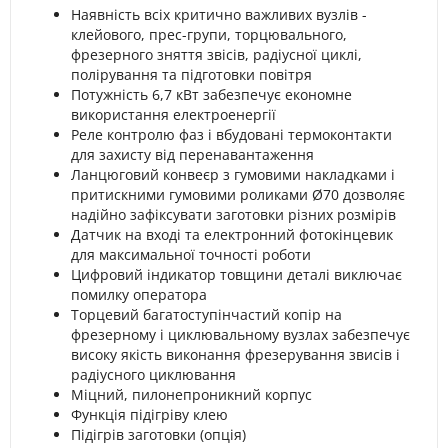
Наявність всіх критично важливих вузлів -
клейового, прес-групи, торцювального,
фрезерного зняття звісів, радіусної циклі,
полірування та підготовки повітря
Потужність 6,7 кВт забезпечує економне
використання електроенергії
Реле контролю фаз і вбудовані термоконтакти
для захисту від перенавантаження
Ланцюговий конвеєр з гумовими накладками і
притискними гумовими роликами Ø70 дозволяє
надійно зафіксувати заготовки різних розмірів
Датчик на вході та електронний фотокінцевик
для максимальної точності роботи
Цифровий індикатор товщини деталі виключає
помилку оператора
Торцевий багатоступінчастий копір на
фрезерному і циклювальному вузлах забезпечує
високу якість виконання фрезерування звисів і
радіусного циклювання
Міцний, пилонепроникний корпус
Функція підігріву клею
Підігрів заготовки (опція)