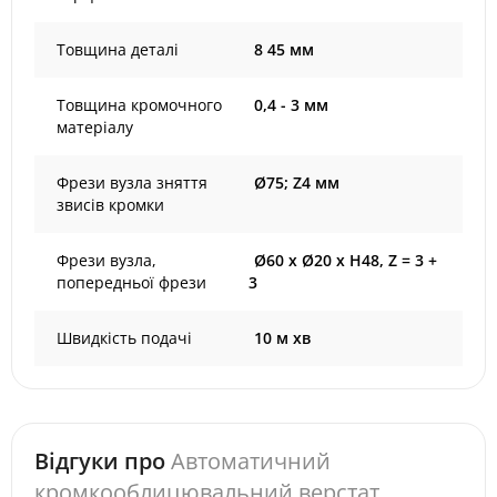
Товщина деталі
8 45 мм
Товщина кромочного
0,4 - 3 мм
матеріалу
Фрези вузла зняття
Ø75; Z4 мм
звисів кромки
Фрези вузла,
Ø60 х Ø20 х H48, Z = 3 +
попередньої фрези
3
Швидкість подачі
10 м хв
Відгуки про
Автоматичний
кромкооблицювальний верстат