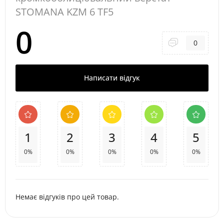
STOMANA KZM 6 TF5
0
0
Написати відгук
1
2
3
4
5
0%
0%
0%
0%
0%
Немає відгуків про цей товар.