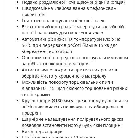
Подача розділяючої і очищаючої рідини (опція)
Швидкозмінна клейова ванна з тефлоновим
покриттям
Гвинтове налаштування кількості клею
Електронний контроль температури в клейовій
ванні і на валику для нанесення клею
Автоматичне зниження температури клею на
50°C при перервах в роботі більше 15 хв для
збереження його якості
Опорний копір перед клеєнаношувальним валом
запобігає пошкодженням торця
Антистатичне покриття притискних роликів
зберігає чистоту кромочного матеріалу
Можливість повороту торцювальних пил в
діапазоні 0 - 15° для якісного торцювання різних
типів кромки
Круглі копіри Ø180 мм у фрезерному вузлі зняття
звісів виключають пошкодження облицьованої
поверхні
Шарнірне налаштування полірувального диска
дозволяє встановити його у будь-якій площині
Вихід під аспірацію
Гарантія від виробника 12 місяців.