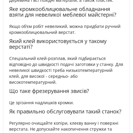
Деревина і всі похідні матеріали, а також пластик.
Яке кромкооблицювальне обладнання
взяти для невеликої меблевої майстерні?
Якщо об’єм робіт невеликий, можна придбати ручний
кромкооблицювальний верстат.
Який клей використовується у такому
верстаті?
Спеціальний клей-розплав, який підбирається
відповідно до швидкості подачі заготовки у станку. Для
невеликої швидкості треба низькотемпературний
клей, для високої - середньо- або
високотемпературний.
Що таке фрезерування звисів?
Це зрізання надлишків кромки.
Як правильно обслуговувати такий станок?
Регулярно очищайте копіри, клеєву ванну і поверхні
верстата. Не допускайте накопичення стружки та