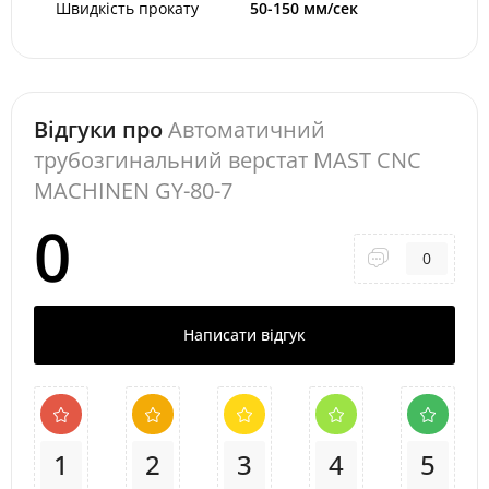
Швидкість прокату
50-150 мм/сек
Відгуки про
Автоматичний
трубозгинальний верстат MAST CNC
MACHINEN GY-80-7
0
0
Написати відгук
1
2
3
4
5