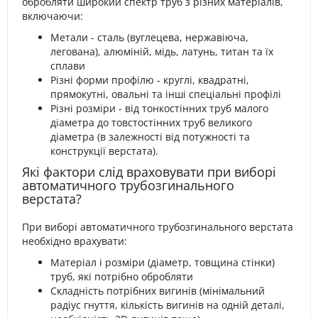
обробляти широкий спектр труб з різних матеріалів,
включаючи:
Метали - сталь (вуглецева, нержавіюча,
легована), алюміній, мідь, латунь, титан та їх
сплави
Різні форми профілю - круглі, квадратні,
прямокутні, овальні та інші спеціальні профілі
Різні розміри - від тонкостінних труб малого
діаметра до товстостінних труб великого
діаметра (в залежності від потужності та
конструкції верстата).
Які фактори слід враховувати при виборі
автоматичного трубозгинального
верстата?
При виборі автоматичного трубозгинального верстата
необхідно врахувати:
Матеріал і розміри (діаметр, товщина стінки)
труб, які потрібно обробляти
Складність потрібних вигинів (мінімальний
радіус гнуття, кількість вигинів на одній деталі,