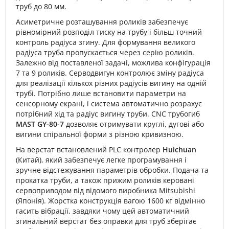
труб до 80 мм.
Асиметричне розташування роликів забезпечує
рівномірний розподіл тиску на трубу і більш точний
контроль радіуса згину. Для формування великого
радіуса труба пропускається через серію роликів.
Залежно від поставленої задачі, можлива конфігурація
7 та 9 роликів. Серводвигун контролює зміну радіуса
для реалізації кількох різних радіусів вигину на одній
трубі. Потрібно лише встановити параметри на
сенсорному екрані, і система автоматично розрахує
потрібний хід та радіус вигину труби. CNC трубогиб
MAST GY-80-7
дозволяє отримувати круглі, дугові або
вигини спіральної форми з різною кривизною.
На верстат встановлений PLC контролер
Huichuan
(Китай), який забезпечує легке програмування і
зручне відстежування параметрів обробки. Подача та
прокатка труби, а також прижим роликів керовані
сервоприводом від відомого виробника Mitsubishi
(Японія). Жорстка конструкція вагою 1600 кг відмінно
гасить вібрації, завдяки чому цей автоматичний
згинальний верстат без оправки для труб зберігає