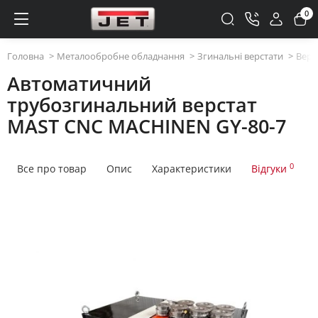
0
Головна
Металообробне обладнання
Згинальні верстати
Верс
Автоматичний
трубозгинальний верстат
MAST CNC MACHINEN GY-80-7
0
Все про товар
Опис
Характеристики
Відгуки