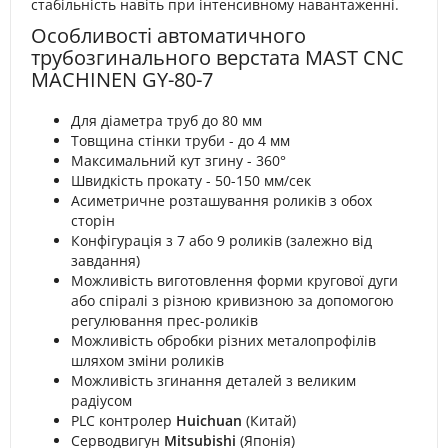
стабільність навіть при інтенсивному навантаженні.
Особливості автоматичного
трубозгинального верстата MAST CNC
MACHINEN GY-80-7
Для діаметра труб до 80 мм
Товщина стінки труби - до 4 мм
Максимальний кут згину - 360°
Швидкість прокату - 50-150 мм/сек
Асиметричне розташування роликів з обох
сторін
Конфігурація з 7 або 9 роликів (залежно від
завдання)
Можливість виготовлення форми кругової дуги
або спіралі з різною кривизною за допомогою
регулювання прес-роликів
Можливість обробки різних металопрофілів
шляхом зміни роликів
Можливість згинання деталей з великим
радіусом
PLC контролер
Huichuan
(Китай)
Серводвигун
Mitsubishi
(Японія)