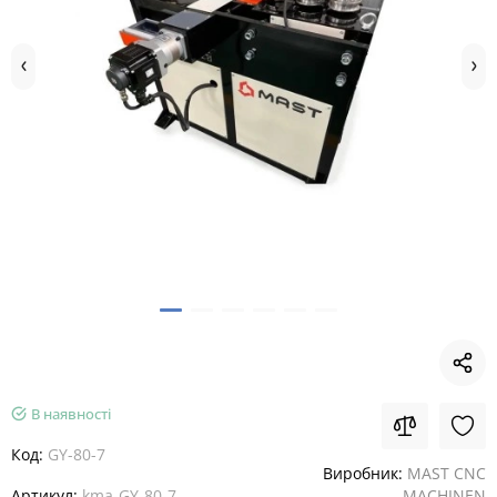
В наявності
Код:
GY-80-7
Виробник:
MAST CNC
Артикул:
kma-GY-80-7
MACHINEN