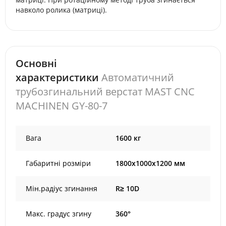
навколо ролика (матриці).
Основні
характеристики
Автоматичний
трубозгинальний верстат MAST CNC
MACHINEN GY-80-7
Вага
1600 кг
Габаритні розміри
1800х1000х1200 мм
Мін.радіус згинання
R≥ 10D
Макс. градус згину
360°