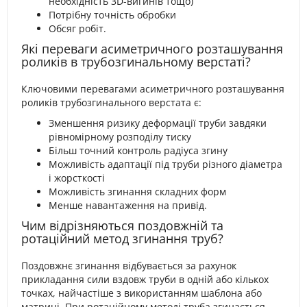
необхідність 3D-вигинів тощо)
Потрібну точність обробки
Обсяг робіт.
Які переваги асиметричного розташування
роликів в трубозгинальному верстаті?
Ключовими перевагами асиметричного розташування
роликів трубозгинального верстата є:
Зменшення ризику деформації труби завдяки
рівномірному розподілу тиску
Більш точний контроль радіуса згину
Можливість адаптації під труби різного діаметра
і жорсткості
Можливість згинання складних форм
Менше навантаження на привід.
Чим відрізняються поздовжній та
ротаційний метод згинання труб?
Поздовжнє згинання відбувається за рахунок
прикладання сили вздовж труби в одній або кількох
точках, найчастіше з використанням шаблона або
матриці. При ротаційному методі труба згинається