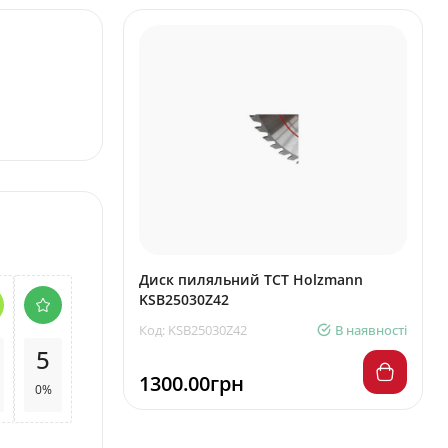
Диск пиляльний ТСТ Holzmann
KSB25030Z42
Код: KSB25030Z42
В наявності
5
1300.00грн
0%