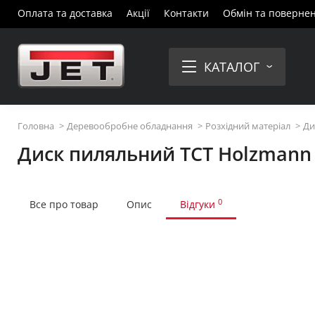
Оплата та доставка
Акції
Контакти
Обмін та поверне
КАТАЛОГ
Головна
Деревообробне обладнання
Розхідний матеріал
Ди
Диск пиляльний ТСТ Holzmann
0
Все про товар
Опис
Відгуки