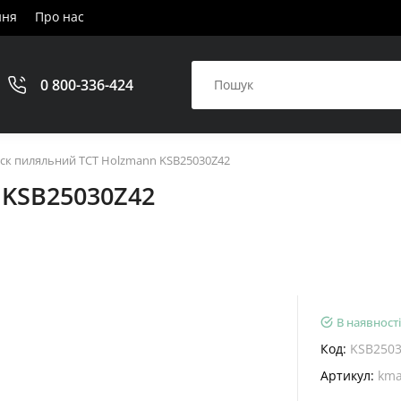
ння
Про нас
0 800-336-424
ск пиляльний ТСТ Holzmann KSB25030Z42
 KSB25030Z42
В наявності
Код:
KSB250
Артикул:
kma