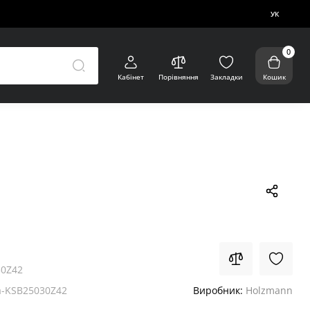
УК
0
Кабінет
Порівняння
Закладки
Кошик
30Z42
-KSB25030Z42
Виробник:
Holzmann