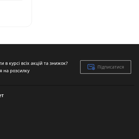
и в курсі всіх акцій та знижок?
Підписатися
Підписатися
я на розсилку
ет