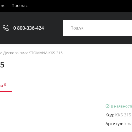
ння
Про нас
0 800-336-424
Дискова пила STOMANA KKS-315
5
0
ки
В наявності
Код:
KKS 315
Артикул:
kma