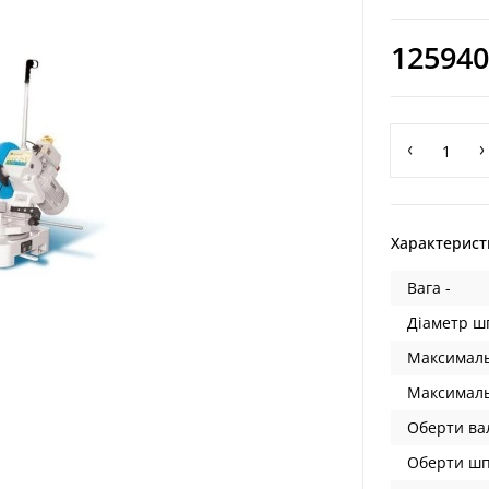
125940
Характерист
Вага -
Діаметр ш
Максималь
Максималь
Оберти вал
Оберти шп