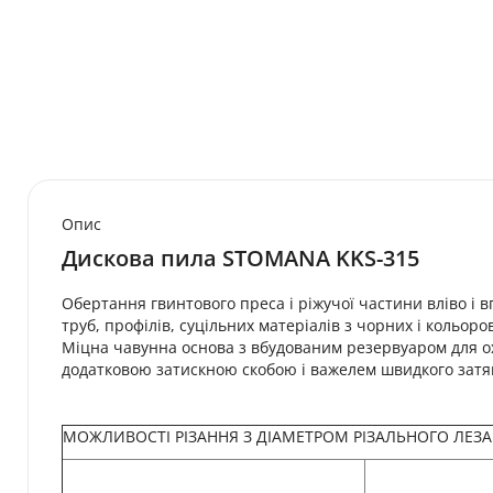
Опис
Дискова пила STOMANA KKS-315
Обертання гвинтового преса і ріжучої частини вліво і в
труб, профілів, суцільних матеріалів з чорних і кольор
Міцна чавунна основа з вбудованим резервуаром для о
додатковою затискною скобою і важелем швидкого затяг
МОЖЛИВОСТІ РІЗАННЯ З ДІАМЕТРОМ РІЗАЛЬНОГО ЛЕЗА