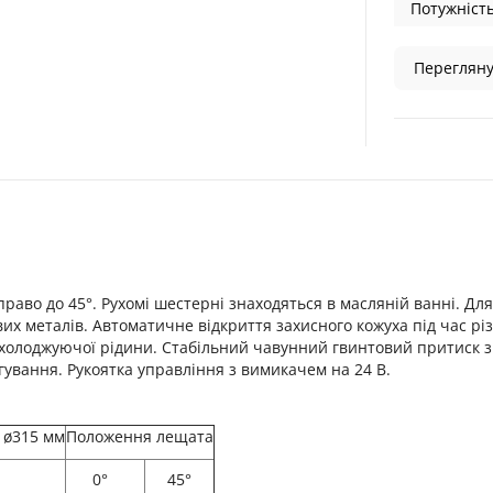
Потужність
Перегляну
право до 45°. Рухомі шестерні знаходяться в масляній ванні. Дл
ових металів. Автоматичне відкриття захисного кожуха під час рі
холоджуючої рідини. Стабільний чавунний гвинтовий притиск з
ування. Рукоятка управління з вимикачем на 24 В.
 ø315 мм
Положення лещата
0°
45°