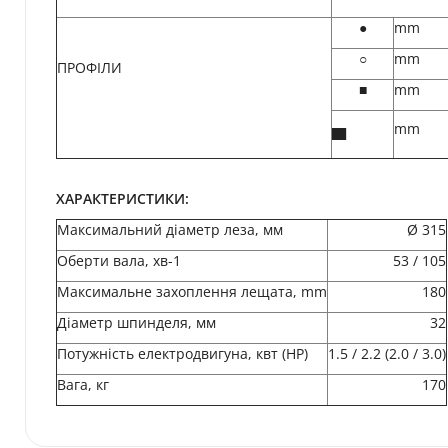
●
mm
○
mm
ПРОФІЛИ
■
mm
▄
mm
ХАРАКТЕРИСТИКИ:
Максимальний діаметр леза, мм
Ø 315
Оберти вала, хв-1
53 / 105
Максимальне захоплення лещата, mm
180
Діаметр шпинделя, мм
32
Потужність електродвигуна, квт (HP)
1.5 / 2.2 (2.0 / 3.0)
Вага, кг
170