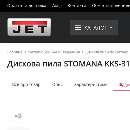
Оплата та доставка
Акції
Контакти
Обмін та поверне
КАТАЛОГ
Головна
Металообробне обладнання
Дискові пили по металу
Дискова пила STOMANA KKS-31
Все про товар
Опис
Характеристики
Відгу