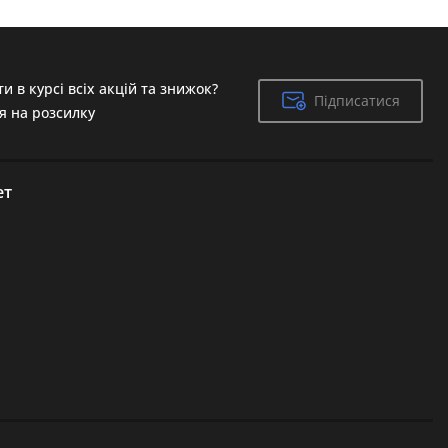
и в курсі всіх акцій та знижок?
Підписатися
Підписатися
я на розсилку
ет