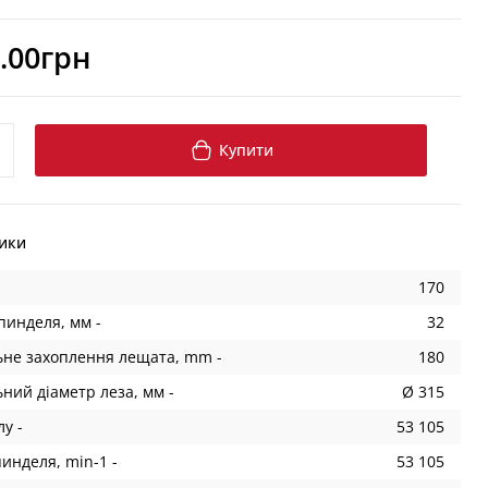
.00грн
Купити
ики
170
пинделя, мм -
32
не захоплення лещата, mm -
180
ний діаметр леза, мм -
Ø 315
у -
53 105
инделя, min-1 -
53 105