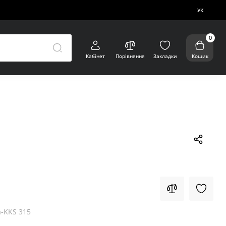
УК
0
Кабінет
Порівняння
Закладки
Кошик
-KKS 315