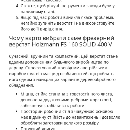
Стежте, щоб ріжучі інструменти завжди були у
належному стані.
Якщо під час роботи виникла якась проблема,
негайно зупиніть верстат і не використовуйте
його до її вирішення.
Чому варто вибрати саме фрезерний
верстат Holzmann FS 160 SOLID 400 V
Сучасний, зручний та компактний, цей верстат стане
вдалим доповненням будь-якого виробництва по
дереву. Спроектований провідним австрійським
виробником, він має ряд особливостей, що роблять
його одним з найкращих варіантів деревообробного
обладнання.
Міцна, стійка станина з товстостінного листа,
доповнена додатковими ребрами жорсткості,
забезпечує стабільність роботи
Просторий робочий стіл з чавунною основою
має відмінну стійкість до навантажень і дозволяє
обробляти заготовки великого розміру
Потужний двигун