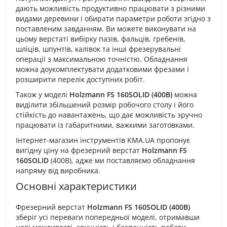
дають можливість продуктивно працювати з різними
видами деревини і обирати параметри роботи згідно з
поставленим завданням. Ви можете виконувати на
цьому верстаті вибірку пазів, фальців, гребенів,
шліців, шпунтів, калівок та інші фрезерувальні
операції з максимальною точністю. Обладнання
можна доукомплектувати додатковими фрезами і
розширити перелік доступних робіт.
Також у моделі
Holzmann FS 160SOLID (400В)
можна
виділити збільшений розмір робочого столу і його
стійкість до навантажень, що дає можливість зручно
працювати із габаритними, важкими заготовками.
Інтернет-магазин інструментів KMA.UA пропонує
вигідну ціну на фрезерний верстат
Holzmann FS
160SOLID
(400В), адже ми поставляємо обладнання
напряму від виробника.
Основні характеристики
Фрезерний верстат
Holzmann FS 160SOLID (400В)
зберіг усі переваги попередньої моделі, отримавши