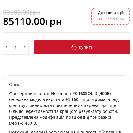
90580.00грн
До кінця акції:
85110.00грн
0
9
2
3
5
9
5
3
Купити
Опис
Фрезерний верстат Holzmann
FS 160SOLID (400В)
–
оновлена модель верстата FS 160L, що отримала ряд
конструктивних змін і безперечних переваг для ще
більшої ефективності та кращого результату роботи.
Представлена модифікація працює від трифазної
мережі 400 В.
Потужний двигун і регулювання швидкості обертання