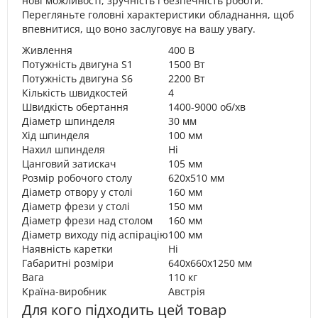
нові можливості, зручність і безпечність роботи.
Перегляньте головні характеристики обладнання, щоб
впевнитися, що воно заслуговує на вашу увагу.
Живлення
400 В
Потужність двигуна S1
1500 Вт
Потужність двигуна S6
2200 Вт
Кількість швидкостей
4
Швидкість обертання
1400-9000 об/хв
Діаметр шпинделя
30 мм
Хід шпинделя
100 мм
Нахил шпинделя
Ні
Цанговий затискач
105 мм
Розмір робочого столу
620х510 мм
Діаметр отвору у столі
160 мм
Діаметр фрези у столі
150 мм
Діаметр фрези над столом
160 мм
Діаметр виходу під аспірацію
100 мм
Наявність каретки
Ні
Габаритні розміри
640х660х1250 мм
Вага
110 кг
Країна-виробник
Австрія
Для кого підходить цей товар