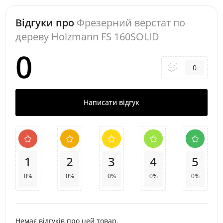
Відгуки про
Фрезерний верстат по
дереву Holzmann FS 160SOLID
0
0
Написати відгук
1
2
3
4
5
0%
0%
0%
0%
0%
Немає відгуків про цей товар.