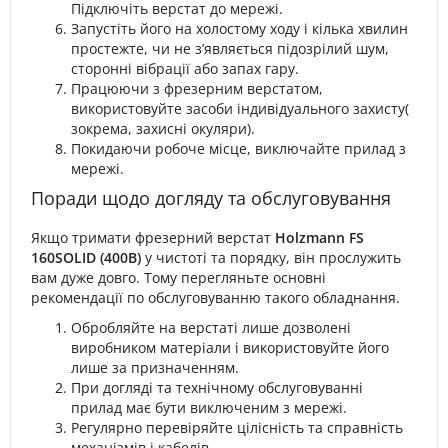
Підключіть верстат до мережі.
Запустіть його на холостому ходу і кілька хвилин
простежте, чи не з’являється підозрілий шум,
сторонні вібрації або запах гару.
Працюючи з фрезерним верстатом,
використовуйте засоби індивідуального захисту(
зокрема, захисні окуляри).
Покидаючи робоче місце, виключайте прилад з
мережі.
Поради щодо догляду та обслуговування
Якщо тримати фрезерний верстат
Holzmann FS
160SOLID (400В)
у чистоті та порядку, він прослужить
вам дуже довго. Тому перегляньте основні
рекомендації по обслуговуванню такого обладнання.
Обробляйте на верстаті лише дозволені
виробником матеріали і використовуйте його
лише за призначенням.
При догляді та технічному обслуговуванні
прилад має бути виключеним з мережі.
Регулярно перевіряйте цілісність та справність
механізмів і кабелів.