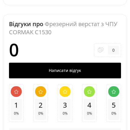
Відгуки про
Фрезерний верстат з ЧПУ
CORMAK C1530
0
0
Написати відгук
1
2
3
4
5
0%
0%
0%
0%
0%