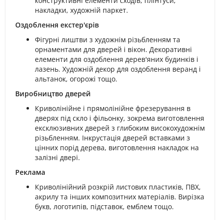
конструктивні елементи сходів, плінтуси,
накладки, художній паркет.
Оздоблення екстер'єрів
Фігурні лиштви з художнім різьбленням та
орнаментами для дверей і вікон. Декоративні
елементи для оздоблення дерев'яних будинків і
лазень. Художній декор для оздоблення веранд і
альтанок, огорожі тощо.
Виробництво дверей
Криволінійне і прямолінійне фрезерування в
дверях під скло і фільонку, зокрема виготовлення
ексклюзивних дверей з глибоким високохудожнім
різьбленням. Інкрустація дверей вставками з
цінних порід дерева, виготовлення накладок на
залізні двері.
Реклама
Криволінійний розкрій листових пластиків, ПВХ,
акрилу та інших композитних матеріалів. Вирізка
букв, логотипів, підставок, емблем тощо.