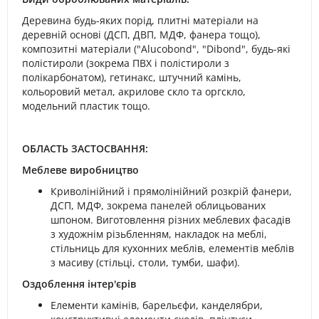
Деревина будь-яких порід, плитні матеріали на
деревній основі (ДСП, ДВП, МДФ, фанера тощо),
композитні матеріали ("Alucobond", "Dibond", будь-які
полістироли (зокрема ПВХ і полістироли з
полікарбонатом), гетинакс, штучний камінь,
кольоровий метал, акрилове скло та оргскло,
модельний пластик тощо.
ОБЛАСТЬ ЗАСТОСВАННЯ:
Меблеве виробництво
Криволінійний і прямолінійний розкрій фанери,
ДСП, МДФ, зокрема панелей облицьованих
шпоном. Виготовлення різних меблевих фасадів
з художнім різьбленням, накладок на меблі,
стільниць для кухонних меблів, елементів меблів
з масиву (стільці, столи, тумби, шафи).
Оздоблення інтер'єрів
Елементи камінів, барельєфи, канделябри,