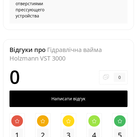
отверстиями
прессующего
устройства
Відгуки про
Гідравлічна вайма
Holzmann VST 3000
0
0
Написати відгук
1
2
3
4
5