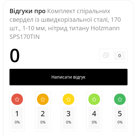
Відгуки про
Комплект спіральних
свердел із швидкорізальної сталі, 170
шт., 1-10 мм, нітрид титану Holzmann
SPS170TIN
0
0
Написати відгук
1
2
3
4
5
0%
0%
0%
0%
0%