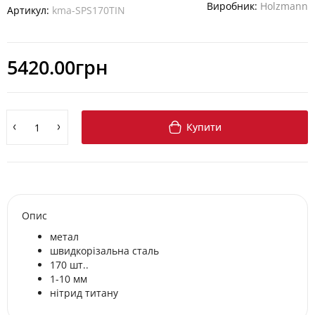
Виробник:
Holzmann
Артикул:
kma-SPS170TIN
5420.00грн
Купити
Опис
метал
швидкорізальна сталь
170 шт..
1-10 мм
нітрид титану