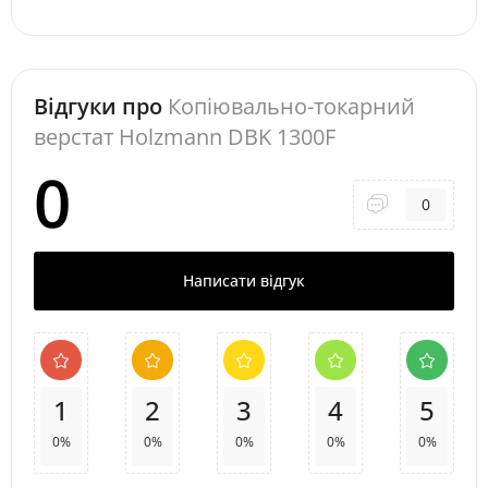
Відгуки про
Копіювально-токарний
верстат Holzmann DBK 1300F
0
0
Написати відгук
1
2
3
4
5
0%
0%
0%
0%
0%