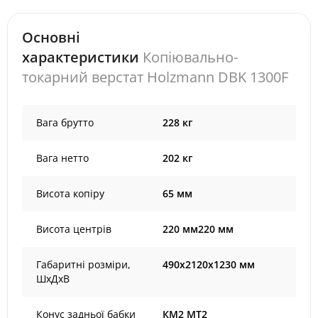
Основні
характеристики
Копіювально-
токарний верстат Holzmann DBK 1300F
Вага брутто
228 кг
Вага нетто
202 кг
Висота копіру
65 мм
Висота центрів
220 мм220 мм
Габаритні розміри,
490х2120х1230 мм
ШхДхВ
Конус задньої бабки
КМ2 MT2