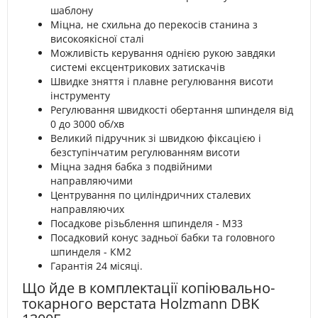
шаблону
Міцна, не схильна до перекосів станина з
високоякісної сталі
Можливість керування однією рукою завдяки
системі ексцентрикових затискачів
Швидке зняття і плавне регулювання висоти
інструменту
Регулювання швидкості обертання шпинделя від
0 до 3000 об/хв
Великий підручник зі швидкою фіксацією і
безступінчатим регулюванням висоти
Міцна задня бабка з подвійними
направляючими
Центрування по циліндричних сталевих
направляючих
Посадкове різьблення шпинделя - М33
Посадковий конус задньої бабки та головного
шпинделя - КМ2
Гарантія 24 місяці.
Що йде в комплектації копіювально-
токарного верстата Holzmann DBK