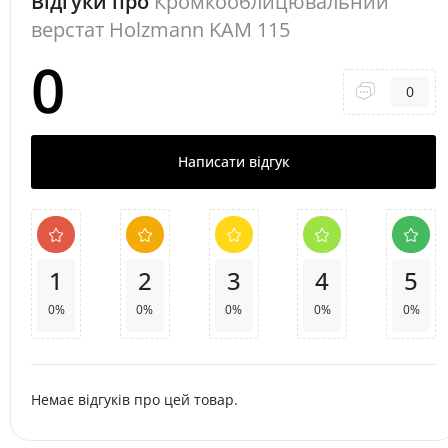
Відгуки про
Кромкооблицювальний
верстат Holzmann KAM 115
0
0
Написати відгук
1
2
3
4
5
0%
0%
0%
0%
0%
Немає відгуків про цей товар.