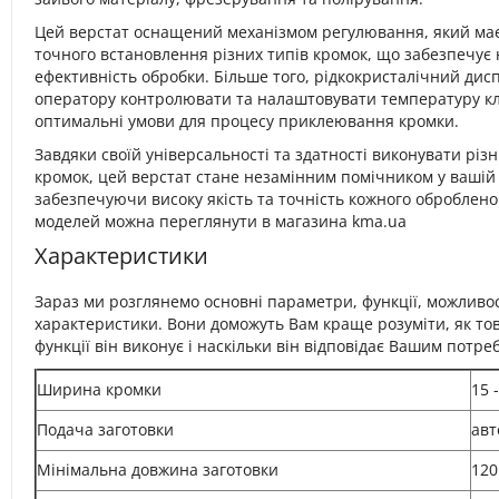
Цей верстат оснащений механізмом регулювання, який має
точного встановлення різних типів кромок, що забезпечує н
ефективність обробки. Більше того, рідкокристалічний дисп
оператору контролювати та налаштовувати температуру к
оптимальні умови для процесу приклеювання кромки.
Завдяки своїй універсальності та здатності виконувати різн
кромок, цей верстат стане незамінним помічником у вашій 
забезпечуючи високу якість та точність кожного оброблено
моделей можна переглянути в магазина kma.ua
Характеристики
Зараз ми розглянемо основні параметри, функції, можливост
характеристики. Вони доможуть Вам краще розуміти, як тов
функції він виконує і наскільки він відповідає Вашим потре
Ширина кромки
15 
Подача заготовки
авт
Мінімальна довжина заготовки
120