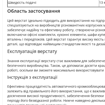
Швидкість подачі
13 
Область застосування
Цей верстат ідеально підходить для використання на підп
спеціалізуються на виробництві різноманітних корпусних м
забезпечує надійну та ефективну роботу, створюючи різном
включаючи офісні комплекти, кухонні елементи, шафи-купе,
віталень і передпокоїв. Цей верстат гарантує високу якість
деталі, що відповідає найвищим стандартам якості та диза
Експлуатація верстату
Знання експлуатації верстату стає важливим для забезпече
безпечного виробництва. Також, це допомагає досягти кращ
роботі, оскільки ви зможете максимально використовувати 
Інструкція з експлуатації
Ефективна працездатність автоматичного кромкооблицюва
залежить від правильного його використання, що є важли
досягнення високої продуктивності, забезпечення безпеки 
періоду його безвідказної роботи. Нижче наведено декільк