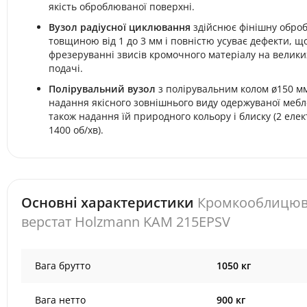
якість оброблюваної поверхні.
Вузол радіусної циклювання
здійснює фінішну оброб
товщиною від 1 до 3 мм і повністю усуває дефекти, 
фрезеруванні звисів кромочного матеріалу на велик
подачі.
Полірувальний вузол
з полірувальним колом ø150 м
надання якісного зовнішнього виду одержуваної мебле
також надання їй природного кольору і блиску (2 елек
1400 об/хв).
Основні характеристики
Кромкооблицю
верстат Holzmann KAM 215EPSV
Вага брутто
1050 кг
Вага нетто
900 кг