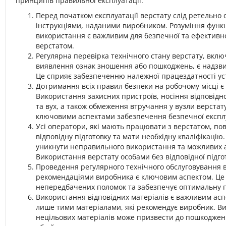
принципів правильної експлуатації:
Перед початком експлуатації верстату слід ретельно
інструкціями, наданими виробником. Розуміння функ
використання є важливим для безпечної та ефективно
верстатом.
Регулярна перевірка технічного стану верстату, вк
виявлення ознак зношення або пошкоджень, є надзв
Це сприяє забезпеченню належної працездатності ус
Дотримання всіх правил безпеки на робочому місці є 
Використання захисних пристроїв, носіння відповідно
та вух, а також обмеження втручання у вузли верстату
ключовими аспектами забезпечення безпечної експлу
Усі оператори, які мають працювати з верстатом, по
відповідну підготовку та мати необхідну кваліфікацію
уникнути неправильного використання та можливих а
Використання верстату особами без відповідної підг
Проведення регулярного технічного обслуговування в
рекомендаціями виробника є ключовим аспектом. Це
непередбачених поломок та забезпечує оптимальну п
Використання відповідних матеріалів є важливим асп
лише тими матеріалами, які рекомендує виробник. В
нецільових матеріалів може призвести до пошкодженн