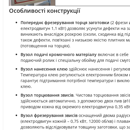
Особливості конструкції
Попереднє фрезерування торця заготовки
(2 фрези 
електродвигун 1,1 кВт) дозволяє усунути дефекти на за
виникають внаслідок розкрою (сколи, сходинка від під
також дефекти, пов'язані з низькою якістю плитних м
(потовщення на торцях).
Вузол подачі кромочного матеріалу
включає в себе
подаючий ролик і спеціальну обойму для подачі смуго
Вузол нанесення клею
здійснює нанесення і регулюв
Температура клею регулюється електронним блоком 
гарантує підтримання потрібної температури і викл
клею.
Вузол торцювання звисів
. Чистова торцювання звісі
здійснюється автоматично, з допомогою двох пив (ø10
приводом кожна від окремого електродвигуна 0,35 кВт
Вузол фрезерування звисів
оснащений двома радіус
(електродвигун кожній – 0,75 кВт, 12000 об/хв) і пла
дозволяють відслідковувати товщину заготовки, що з