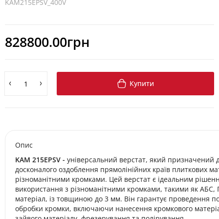
KAM215EPSV_400V
828800.00грн
Купити
Опис
KAM 215EPSV -
універсальний верстат, який призначений 
досконалого оздоблення прямолінійних країв плиткових ма
різноманітними кромками. Цей верстат є ідеальним рішен
використання з різноманітними кромками, такими як АБС, 
матеріал, із товщиною до 3 мм. Він гарантує проведення п
обробки кромки, включаючи нанесення кромкового матеріа
зайвого матеріалу, фрезерування та полірування.