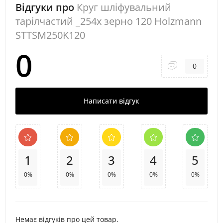
Відгуки про
Круг шліфувальний
тарілчастий _254x зерно 120 Holzmann
STTSM250K120
0
0
Написати відгук
1
2
3
4
5
0%
0%
0%
0%
0%
Немає відгуків про цей товар.