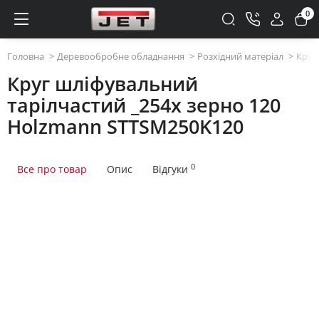
0
Головна
Деревообробне обладнання
Розхідний матеріал
Круг
Круг шліфувальний
тарілчастий _254x зерно 120
Holzmann STTSM250K120
0
Все про товар
Опис
Відгуки