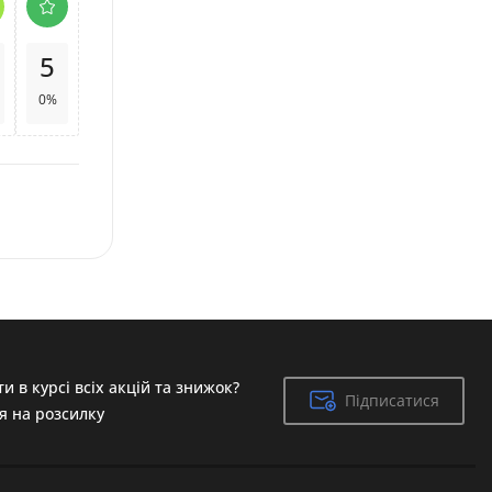
5
0%
и в курсі всіх акцій та знижок?
Підписатися
Підписатися
я на розсилку