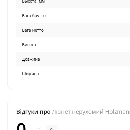
Высота, мм
Вага брутто
Вага нетто
Висота
Довжина
Ширина
Відгуки про
Люнет нерухомий Holzmann
0
0