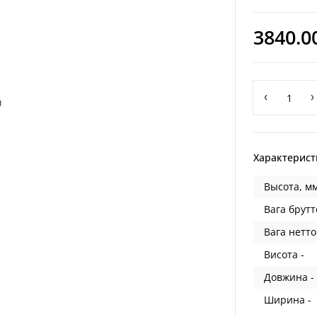
3840.0
Характерист
Высота, мм
Вага брутт
Вага нетто
Висота -
Довжина -
Ширина -