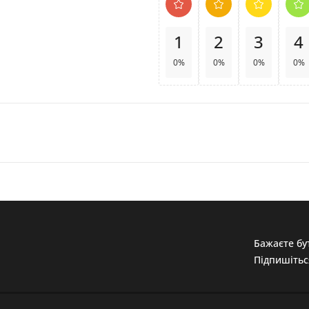
1
2
3
4
0%
0%
0%
0%
Бажаєте бут
Підпишітьс