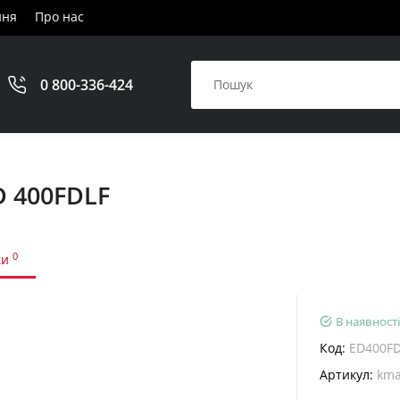
ння
Про нас
0 800-336-424
 400FDLF
0
ки
В наявності
Код:
ED400FD
Артикул:
kma