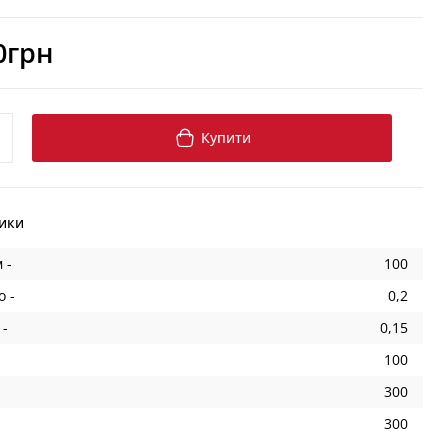
0грн
Купити
ики
 -
100
о -
0,2
 -
0,15
100
300
300