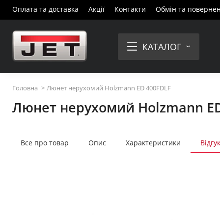
Оплата та доставка
Акції
Контакти
Обмін та поверне
КАТАЛОГ
Головна
Люнет нерухомий Holzmann ED 400FDLF
Люнет нерухомий Holzmann ED
Все про товар
Опис
Характеристики
Відгу