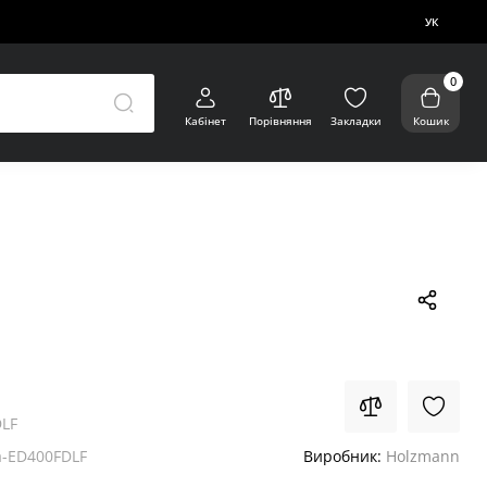
УК
0
Кабінет
Порівняння
Закладки
Кошик
LF
-ED400FDLF
Виробник:
Holzmann