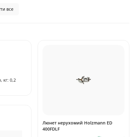
ти все
 кг: 0,2
Люнет нерухомий Holzmann ED
400FDLF