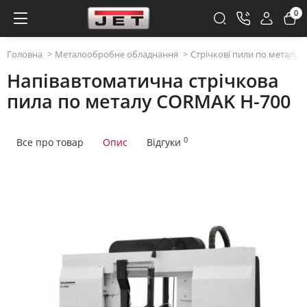
0
Головна
Металообробне обладнання
Стрічкові пили по металу
Напівавтоматична стрічкова
пила по металу CORMAK H-700
0
Все про товар
Опис
Відгуки