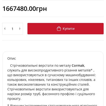
1667480.00грн
Купити
Опис
Стрічковопильні верстати по металу
Сormak
,
служать для високопродуктивного різання металів* ,
що використовуються в сучасному машинобудуванні:
кольорових, нікелевих, титанових та інших сплавів, а
також високолегованих та конструкційних сталей.
Стрічковопильні верстати використовуються для
нарізки розмір труб, фасонного профілю і суцільного
прокату.
* Ріжучим інструментом стрічковопильного відрізного