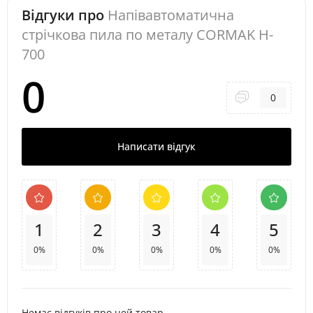
Відгуки про
Напівавтоматична
стрічкова пила по металу CORMAK H-
700
0
0
Написати відгук
1
2
3
4
5
0%
0%
0%
0%
0%
Немає відгуків про цей товар.