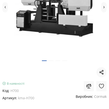
В наявності
Код:
H700
Виробник:
Cormak
Артикул:
kma-H700