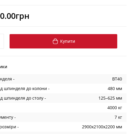
0.00грн
Купити
ики
нделя -
BT40
ід шпинделя до колони -
480 мм
ід шпинделя до столу -
125–625 мм
4000 кг
ументу -
7 кг
розміри -
2900х2100х2200 мм