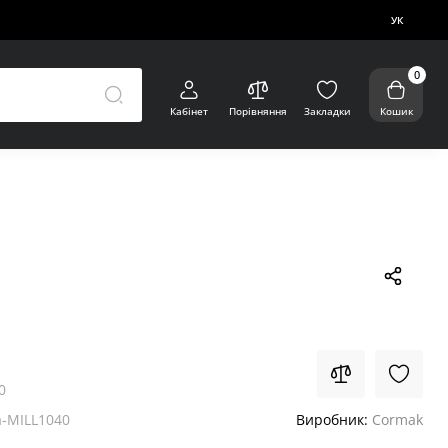
УК
0
Кабінет
Порівняння
Закладки
Кошик
0
-MILL1040
Виробник:
Cormak