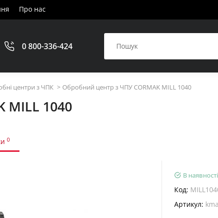
ння
Про нас
0 800-336-424
бні центри з ЧПК
Обробний центр з ЧПУ CORMAK MILL 1040
 MILL 1040
0
ки
В наявності
Код:
MILL104
Артикул:
kma