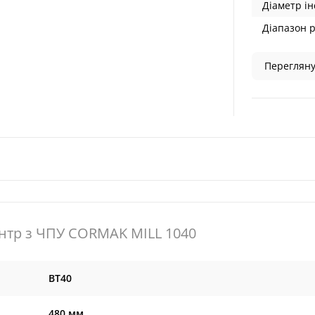
Діаметр ін
Діапазон ру
Перегляну
тр з ЧПУ CORMAK MILL 1040
BT40
480 мм