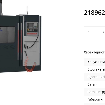
218962
Характерист
Конус шпи
Відстань в
Відстань в
Вага -
Вага інстр
Габаритні 