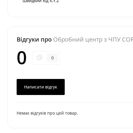
Швидкий хід X,Y,Z
Відгуки про
Обробний центр з ЧПУ COR
0
0
Написати відгук
Немає відгуків про цей товар.