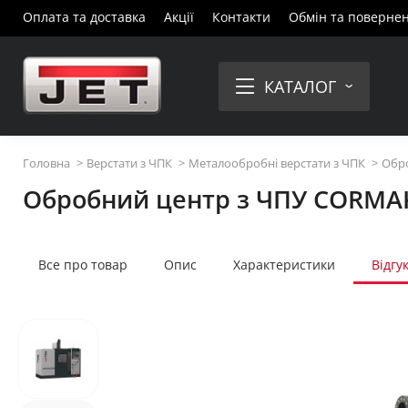
Оплата та доставка
Акції
Контакти
Обмін та поверне
КАТАЛОГ
Головна
Верстати з ЧПК
Металообробні верстати з ЧПК
Обро
Обробний центр з ЧПУ CORMAK
Все про товар
Опис
Характеристики
Відгу