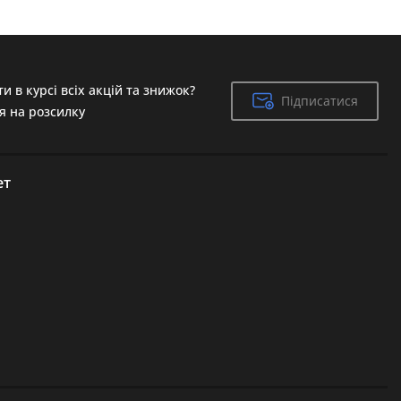
и в курсі всіх акцій та знижок?
Підписатися
Підписатися
я на розсилку
ет