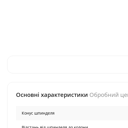
Основні характеристики
Обробний цен
Конус шпинделя
Відстань від шпинделя до колони