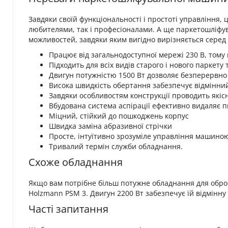
Завдяки своїй функціональності і простоті управління
любителями, так і професіоналами. А ще паркетошліф
можливостей, завдяки яким вигідно вирізняється серед 
Працює від загальнодоступної мережі 230 В, тому
Підходить для всіх видів старого і нового паркету
Двигун потужністю 1500 Вт дозволяє безперервн
Висока швидкість обертання забезпечує відмінний
Завдяки особливостям конструкції проводить якіс
Вбудована система аспірації ефективно видаляє п
Міцний, стійкий до пошкоджень корпус
Швидка заміна абразивної стрічки
Просте, інтуїтивно зрозуміле управління машиною,
Тривалий термін служби обладнання.
Схоже обладнання
Якщо вам потрібне більш потужне обладнання для оброб
Holzmann PSM 3. Двигун 2200 Вт забезпечує їй відмінну
Часті запитання