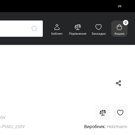
УК
0
Кабінет
Порівняння
Закладки
Кошик
30V
-PSM2_230V
Виробник:
Holzmann