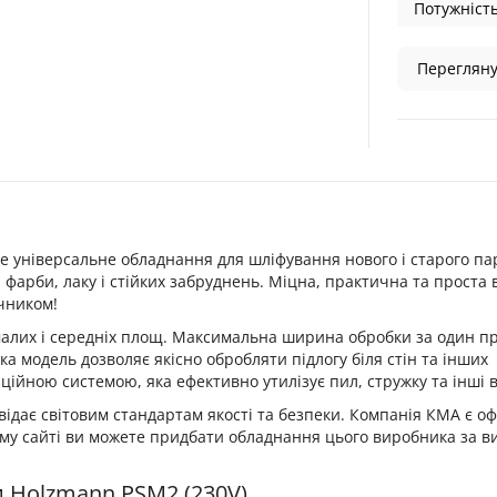
Потужність
Перегляну
е універсальне обладнання для шліфування нового і старого па
и фарби, лаку і стійких забруднень. Міцна, практична та проста 
чником!
лих і середніх площ. Максимальна ширина обробки за один пр
ка модель дозволяє якісно обробляти підлогу біля стін та інших
йною системою, яка ефективно утилізує пил, стружку та інші в
ідає світовим стандартам якості та безпеки. Компанія КМА є о
ому сайті ви можете придбати обладнання цього виробника за в
 Holzmann PSM2 (230V)