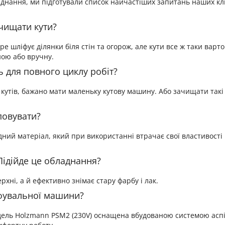
нання, ми підготували список найчастіших запитань наших кліє
ачищати кути?
шліфує ділянки біля стін та огорож, але кути все ж таки варто
ною або вручну.
 для повного циклу робіт?
 кутів, бажано мати маленьку кутову машину. Або зачищати такі
повувати?
дний матеріал, який при використанні втрачає свої властивості 
 Підійде це обладнання?
хні, а й ефективно знімає стару фарбу і лак.
іфувальної машини?
одель Holzmann PSM2 (230V) оснащена вбудованою системою аспір