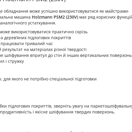
, це обладнання може успішно використовуватися як майстрами-
увальна машина
Holzmann PSM2 (230V)
має ряд корисних функцій
аналогічного устаткування.
 може використовуватися практично скрізь
 та дерев’яних підлогових покриттів
о працювати тривалий час
 результат на матеріалах різної твердості
не шліфування впритул до стін й інших вертикальних поверхонь
ил і стружку
 для якого не потрібно спеціальної підготовки
ки підлогових покриттів, зверніть увагу на паркетошліфуваль
 продуктивність і якісне шліфування твердих поверхонь.