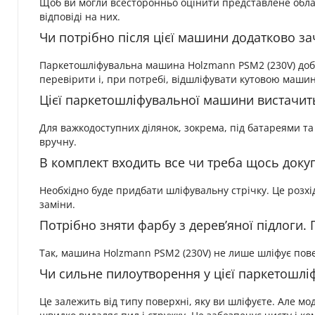
Щоб ви могли всесторонньо оцінити представлене облад
відповіді на них.
Чи потрібно після цієї машини додатково з
Паркетошліфувальна машина Holzmann PSM2 (230V) добре 
перевірити і, при потребі, відшліфувати кутовою маши
Цієї паркетошліфувальної машини вистачить
Для важкодоступних ділянок, зокрема, під батареями та
вручну.
В комплект входить все чи треба щось доку
Необхідно буде придбати шліфувальну стрічку. Це розхі
заміни.
Потрібно зняти фарбу з дерев’яної підлоги.
Так, машина Holzmann PSM2 (230V) не лише шліфує повер
Чи сильне пилоутворення у цієї паркетошл
Це залежить від типу поверхні, яку ви шліфуєте. Але м