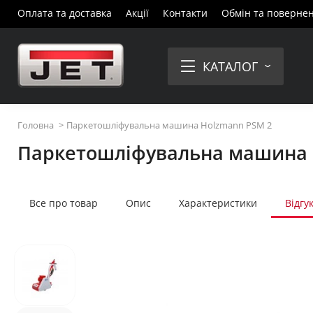
Оплата та доставка
Акції
Контакти
Обмін та поверне
КАТАЛОГ
Головна
Паркетошліфувальна машина Holzmann PSM 2
Паркетошліфувальна машина 
Все про товар
Опис
Характеристики
Відгу