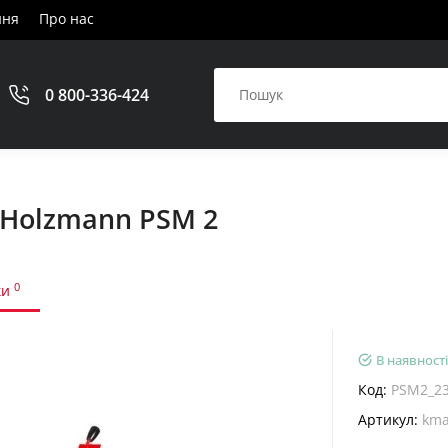
ння
Про нас
0 800-336-424
Holzmann PSM 2
0
ки
В наявності
Код:
PSM2_2
Артикул:
kma