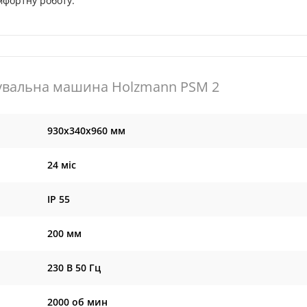
омфортну роботу.
увальна машина Holzmann PSM 2
930x340x960 мм
24 міс
IP 55
200 мм
230 В 50 Гц
2000 об мин