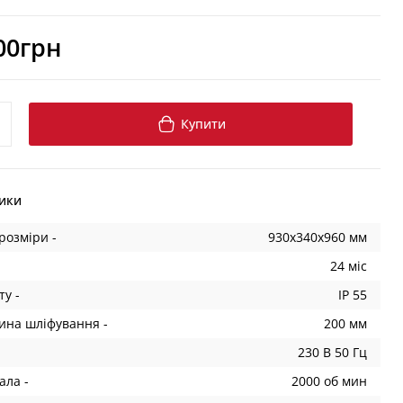
00грн
Купити
ики
розміри -
930x340x960 мм
24 міс
ту -
IP 55
ина шліфування -
200 мм
230 В 50 Гц
ала -
2000 об мин