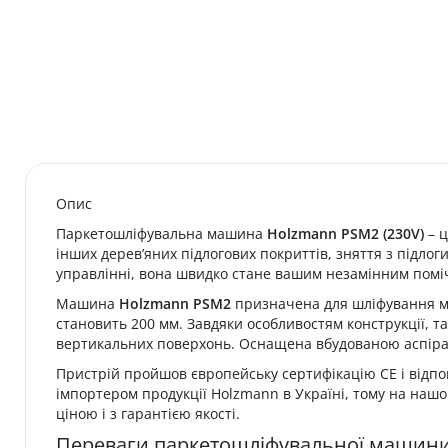
Опис
Паркетошліфувальна машина
Holzmann PSM2 (230V)
– ц
інших дерев’яних підлогових покриттів, зняття з підлог
управлінні, вона швидко стане вашим незамінним помі
Машина
Holzmann PSM2
призначена для шліфування ма
становить 200 мм. Завдяки особливостям конструкції, та
вертикальних поверхонь. Оснащена вбудованою аспіраці
Пристрій пройшов європейську сертифікацію CE і відпов
імпортером продукції Holzmann в Україні, тому на наш
ціною і з гарантією якості.
Переваги паркетошліфувальної машини