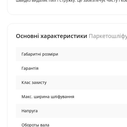
швидко видаляє пил і стружку. Це забезпечує чисту і к
Основні характеристики
Паркетошліф
Габаритні розміри
Гарантія
Клас захисту
Макс. ширина шліфування
Напруга
Обороты вала