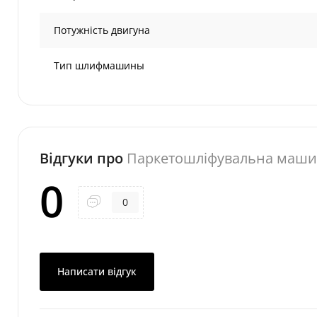
Потужність двигуна
Тип шлифмашины
Відгуки про
Паркетошліфувальна маши
0
0
Написати відгук