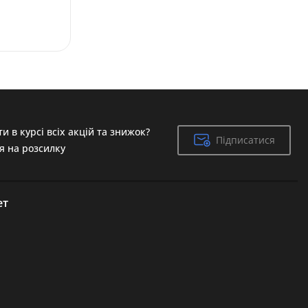
и в курсі всіх акцій та знижок?
Підписатися
Підписатися
я на розсилку
ет