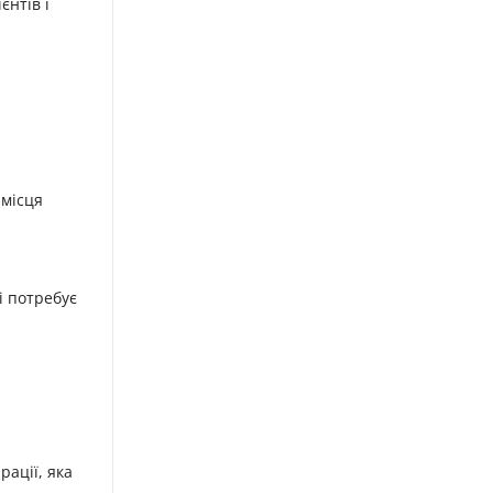
нтів і
 місця
і потребує
ації, яка