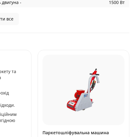
 двигуна -
1500 Вт
ти все
ркету та
в
охід
ідходи.
фіційним
игідною
Паркетошліфувальна машина