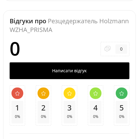
Відгуки про
Резцедержатель Holzmann
WZHA_PRISMA
0
0
Написати відгук
1
2
3
4
5
0%
0%
0%
0%
0%