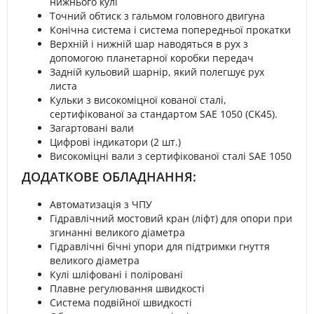
нижнього кулі
Точний обтиск з гальмом головного двигуна
Конічна система і система попередньої прокатки
Верхній і нижній шар наводяться в рух з
допомогою планетарної коробки передач
Задній кульовий шарнір, який полегшує рух
листа
Кульки з високоміцної кованої сталі,
сертифікованої за стандартом SAE 1050 (CK45).
Загартовані вали
Цифрові індикатори (2 шт.)
Високоміцні вали з сертифікованої сталі SAE 1050
ДОДАТКОВЕ ОБЛАДНАННЯ:
Автоматизація з ЧПУ
Гідравлічний мостовий кран (ліфт) для опори при
згинанні великого діаметра
Гідравлічні бічні упори для підтримки гнуття
великого діаметра
Кулі шліфовані і поліровані
Плавне регулювання швидкості
Система подвійної швидкості