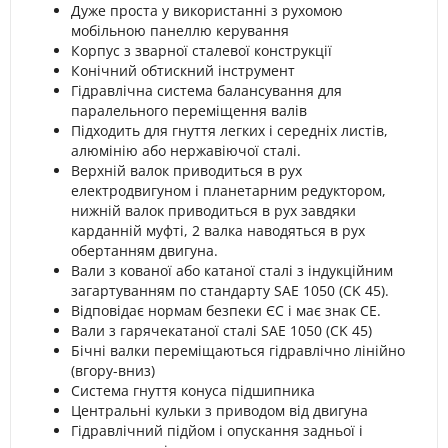
Дуже проста у використанні з рухомою
мобільною панеллю керування
Корпус з зварної сталевої конструкції
Конічний обтискний інструмент
Гідравлічна система балансування для
паралельного переміщення валів
Підходить для гнуття легких і середніх листів,
алюмінію або нержавіючої сталі.
Верхній валок приводиться в рух
електродвигуном і планетарним редуктором,
нижній валок приводиться в рух завдяки
карданній муфті, 2 валка наводяться в рух
обертанням двигуна.
Вали з кованої або катаної сталі з індукційним
загартуванням по стандарту SAE 1050 (CK 45).
Відповідає нормам безпеки ЄС і має знак CE.
Вали з гарячекатаної сталі SAE 1050 (CK 45)
Бічні валки переміщаються гідравлічно лінійно
(вгору-вниз)
Система гнуття конуса підшипника
Центральні кульки з приводом від двигуна
Гідравлічний підйом і опускання задньої і