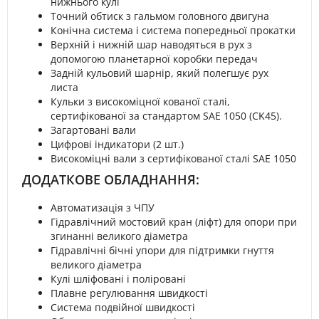
нижнього кулі
Точний обтиск з гальмом головного двигуна
Конічна система і система попередньої прокатки
Верхній і нижній шар наводяться в рух з
допомогою планетарної коробки передач
Задній кульовий шарнір, який полегшує рух
листа
Кульки з високоміцної кованої сталі,
сертифікованої за стандартом SAE 1050 (CK45).
Загартовані вали
Цифрові індикатори (2 шт.)
Високоміцні вали з сертифікованої сталі SAE 1050
ДОДАТКОВЕ ОБЛАДНАННЯ:
Автоматизація з ЧПУ
Гідравлічний мостовий кран (ліфт) для опори при
згинанні великого діаметра
Гідравлічні бічні упори для підтримки гнуття
великого діаметра
Кулі шліфовані і поліровані
Плавне регулювання швидкості
Система подвійної швидкості