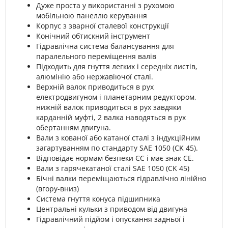
Дуже проста у використанні з рухомою
мобільною панеллю керування
Корпус з зварної сталевої конструкції
Конічний обтискний інструмент
Гідравлічна система балансування для
паралельного переміщення валів
Підходить для гнуття легких і середніх листів,
алюмінію або нержавіючої сталі.
Верхній валок приводиться в рух
електродвигуном і планетарним редуктором,
нижній валок приводиться в рух завдяки
карданній муфті, 2 валка наводяться в рух
обертанням двигуна.
Вали з кованої або катаної сталі з індукційним
загартуванням по стандарту SAE 1050 (CK 45).
Відповідає нормам безпеки ЄС і має знак CE.
Вали з гарячекатаної сталі SAE 1050 (CK 45)
Бічні валки переміщаються гідравлічно лінійно
(вгору-вниз)
Система гнуття конуса підшипника
Центральні кульки з приводом від двигуна
Гідравлічний підйом і опускання задньої і