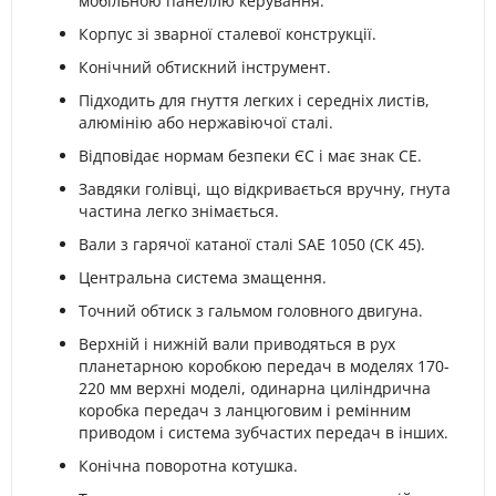
мобільною панеллю керування.
Корпус зі зварної сталевої конструкції.
Конічний обтискний інструмент.
Підходить для гнуття легких і середніх листів,
алюмінію або нержавіючої сталі.
Відповідає нормам безпеки ЄС і має знак CE.
Завдяки голівці, що відкривається вручну, гнута
частина легко знімається.
Вали з гарячої катаної сталі SAE 1050 (CK 45).
Центральна система змащення.
Точний обтиск з гальмом головного двигуна.
Верхній і нижній вали приводяться в рух
планетарною коробкою передач в моделях 170-
220 мм верхні моделі, одинарна циліндрична
коробка передач з ланцюговим і ремінним
приводом і система зубчастих передач в інших.
Конічна поворотна котушка.