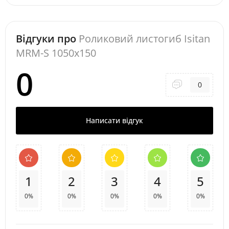
Відгуки про
Роликовий листогиб Isitan
MRM-S 1050x150
0
0
Написати відгук
1
2
3
4
5
0%
0%
0%
0%
0%