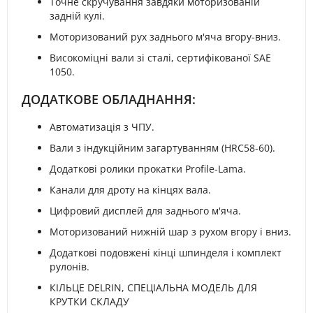
Точне скручування завдяки моторизованій
задній кулі.
Моторизований рух заднього м'яча вгору-вниз.
Високоміцні вали зі сталі, сертифікованої SAE
1050.
ДОДАТКОВЕ ОБЛАДНАННЯ:
Автоматизація з ЧПУ.
Вали з індукційним загартуванням (HRC58-60).
Додаткові ролики прокатки Profile-Lama.
Канали для дроту на кінцях вала.
Цифровий дисплей для заднього м'яча.
Моторизований нижній шар з рухом вгору і вниз.
Додаткові подовжені кінці шпинделя і комплект
рулонів.
КІЛЬЦЕ DELRIN, СПЕЦІАЛЬНА МОДЕЛЬ ДЛЯ
КРУТКИ СКЛАДУ