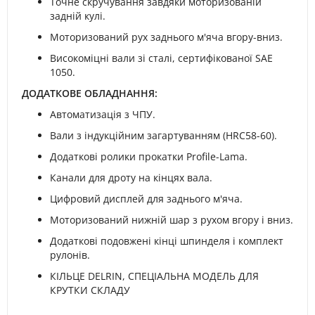
Точне скручування завдяки моторизованій
задній кулі.
Моторизований рух заднього м'яча вгору-вниз.
Високоміцні вали зі сталі, сертифікованої SAE
1050.
ДОДАТКОВЕ ОБЛАДНАННЯ:
Автоматизація з ЧПУ.
Вали з індукційним загартуванням (HRC58-60).
Додаткові ролики прокатки Profile-Lama.
Канали для дроту на кінцях вала.
Цифровий дисплей для заднього м'яча.
Моторизований нижній шар з рухом вгору і вниз.
Додаткові подовжені кінці шпинделя і комплект
рулонів.
КІЛЬЦЕ DELRIN, СПЕЦІАЛЬНА МОДЕЛЬ ДЛЯ
КРУТКИ СКЛАДУ