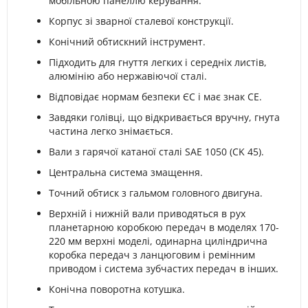
мобільною панеллю керування.
Корпус зі зварної сталевої конструкції.
Конічний обтискний інструмент.
Підходить для гнуття легких і середніх листів,
алюмінію або нержавіючої сталі.
Відповідає нормам безпеки ЄС і має знак CE.
Завдяки голівці, що відкривається вручну, гнута
частина легко знімається.
Вали з гарячої катаної сталі SAE 1050 (CK 45).
Центральна система змащення.
Точний обтиск з гальмом головного двигуна.
Верхній і нижній вали приводяться в рух
планетарною коробкою передач в моделях 170-
220 мм верхні моделі, одинарна циліндрична
коробка передач з ланцюговим і ремінним
приводом і система зубчастих передач в інших.
Конічна поворотна котушка.