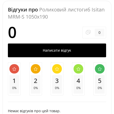
Відгуки про
Роликовий листогиб Isitan
MRM-S 1050x190
0
0
Написати відгук
1
2
3
4
5
0%
0%
0%
0%
0%
Немає відгуків про цей товар.