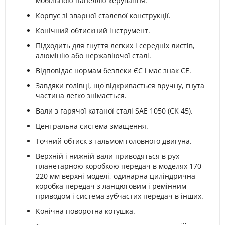
мобільною панеллю керування.
Корпус зі зварної сталевої конструкції.
Конічний обтискний інструмент.
Підходить для гнуття легких і середніх листів,
алюмінію або нержавіючої сталі.
Відповідає нормам безпеки ЄС і має знак CE.
Завдяки голівці, що відкривається вручну, гнута
частина легко знімається.
Вали з гарячої катаної сталі SAE 1050 (CK 45).
Центральна система змащення.
Точний обтиск з гальмом головного двигуна.
Верхній і нижній вали приводяться в рух
планетарною коробкою передач в моделях 170-
220 мм верхні моделі, одинарна циліндрична
коробка передач з ланцюговим і ремінним
приводом і система зубчастих передач в інших.
Конічна поворотна котушка.