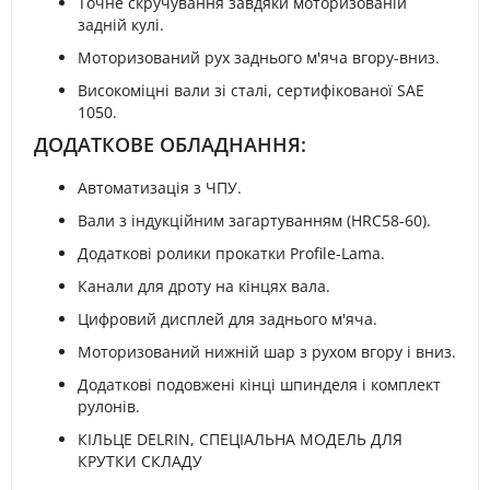
Точне скручування завдяки моторизованій
задній кулі.
Моторизований рух заднього м'яча вгору-вниз.
Високоміцні вали зі сталі, сертифікованої SAE
1050.
ДОДАТКОВЕ ОБЛАДНАННЯ:
Автоматизація з ЧПУ.
Вали з індукційним загартуванням (HRC58-60).
Додаткові ролики прокатки Profile-Lama.
Канали для дроту на кінцях вала.
Цифровий дисплей для заднього м'яча.
Моторизований нижній шар з рухом вгору і вниз.
Додаткові подовжені кінці шпинделя і комплект
рулонів.
КІЛЬЦЕ DELRIN, СПЕЦІАЛЬНА МОДЕЛЬ ДЛЯ
КРУТКИ СКЛАДУ