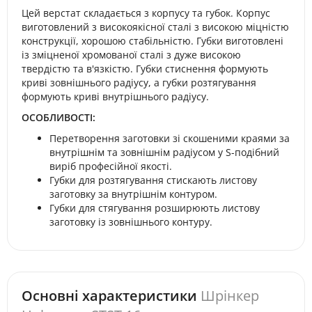
Цей верстат складається з корпусу та губок. Корпус
виготовлений з високоякісної сталі з високою міцністю
конструкції, хорошою стабільністю. Губки виготовлені
із зміцненої хромованої сталі з дуже високою
твердістю та в'язкістю. Губки стиснення формують
криві зовнішнього радіусу, а губки розтягування
формують криві внутрішнього радіусу.
ОСОБЛИВОСТІ:
Перетворення заготовки зі скошеними краями за
внутрішнім та зовнішнім радіусом у S-подібний
виріб професійної якості.
Губки для розтягування стискають листову
заготовку за внутрішнім контуром.
Губки для стягування розширюють листову
заготовку із зовнішнього контуру.
Основні характеристики
Шрінкер