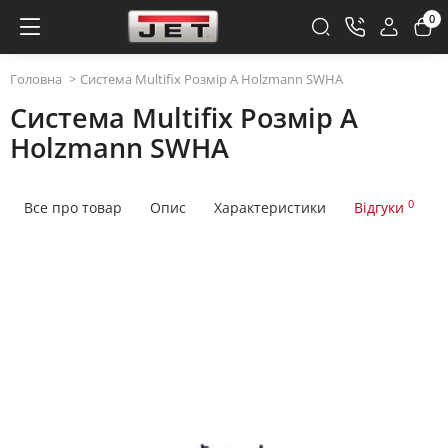
0
Головна
Система Multifix Розмір A Holzmann SWHA
Система Multifix Розмір A
Holzmann SWHA
0
Все про товар
Опис
Характеристики
Відгуки