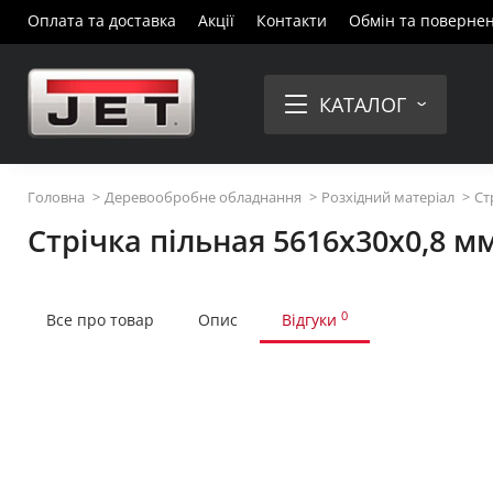
Оплата та доставка
Акції
Контакти
Обмін та поверне
КАТАЛОГ
Головна
Деревообробне обладнання
Розхідний матеріал
Ст
Стрічка пільная 5616x30x0,8 м
0
Все про товар
Опис
Відгуки