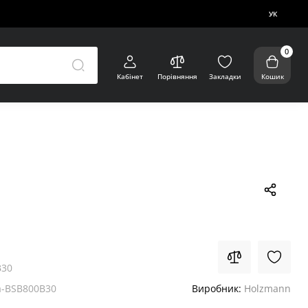
УК
0
Кабінет
Порівняння
Закладки
Кошик
B30
-BSB800B30
Виробник:
Holzmann