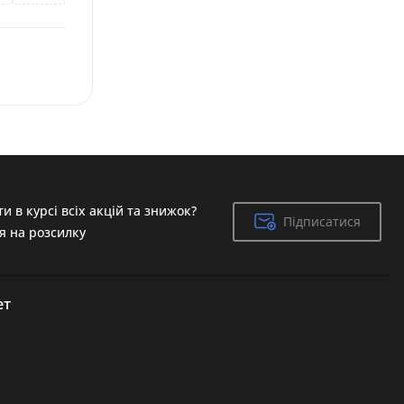
и в курсі всіх акцій та знижок?
Підписатися
Підписатися
я на розсилку
ет