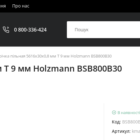
ння
Про нас
0 800-336-424
річка пільная 5616x30x0,8 мм T 9 мм Holzmann BSB800B30
м T 9 мм Holzmann BSB800B30
В наявності
Код:
BSB800
Артикул:
kma