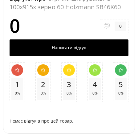
100x915x зерно 60 Holzmann SB46K60
0
0
Написати відгук
1
2
3
4
5
0%
0%
0%
0%
0%
Немає відгуків про цей товар.