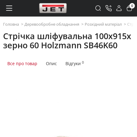
0
Головна
Деревообробне обладнання
Розхідний матеріал
Стрі
Стрічка шліфувальна 100x915x
зерно 60 Holzmann SB46K60
0
Все про товар
Опис
Відгуки