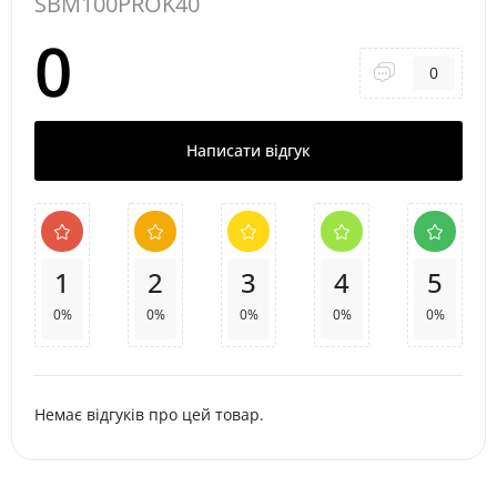
SBM100PROK40
0
0
Написати відгук
1
2
3
4
5
0%
0%
0%
0%
0%
Немає відгуків про цей товар.