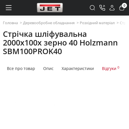
0
Головна
Деревообробне обладнання
Розхідний матеріал
Стрі
Стрічка шліфувальна
2000x100x зерно 40 Holzmann
SBM100PROK40
0
Все про товар
Опис
Характеристики
Відгуки