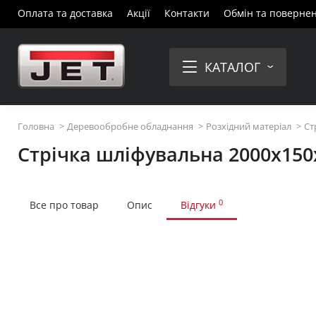
Оплата та доставка
Акції
Контакти
Обмін та поверне
КАТАЛОГ
Головна
Деревообробне обладнання
Розхідний матеріал
Ст
Стрічка шліфувальна 2000x150
0
Все про товар
Опис
Відгуки