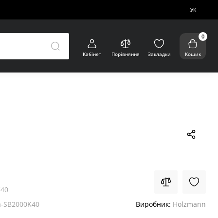
УК
0
Кабінет
Порівняння
Закладки
Кошик
K40
-SB2000K40
Виробник:
Holzmann