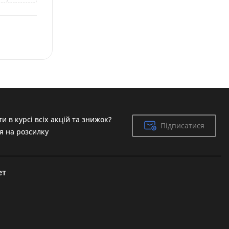
и в курсі всіх акцій та знижок?
Підписатися
Підписатися
я на розсилку
ет