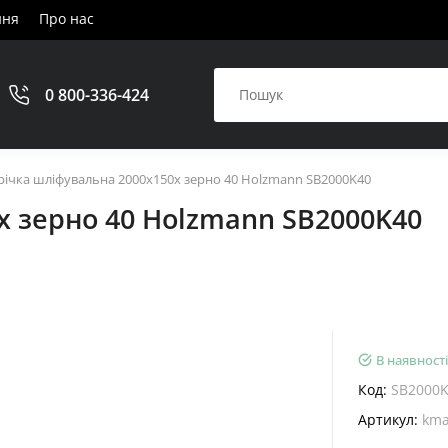
ння
Про нас
0 800-336-424
річка шліфувальна 2000x150x зерно 40 Holzmann SB2000K40
x зерно 40 Holzmann SB2000K40
В наявності
Код:
SB2000
Артикул:
kma