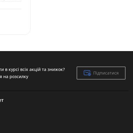
и в курсі всіх акцій та знижок?
Підписатися
Підписатися
я на розсилку
ет