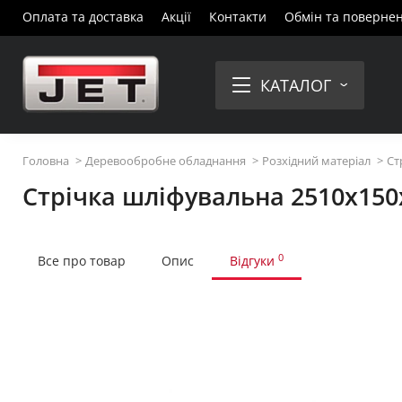
Оплата та доставка
Акції
Контакти
Обмін та поверне
КАТАЛОГ
Головна
Деревообробне обладнання
Розхідний матеріал
Ст
Стрічка шліфувальна 2510x150
0
Все про товар
Опис
Відгуки