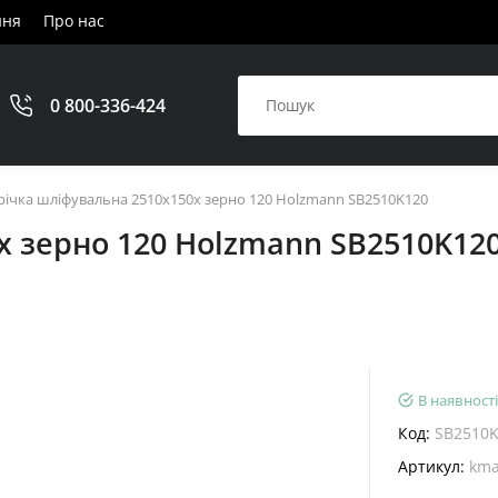
ння
Про нас
0 800-336-424
річка шліфувальна 2510x150x зерно 120 Holzmann SB2510K120
x зерно 120 Holzmann SB2510K12
В наявності
Код:
SB2510
Артикул:
kma