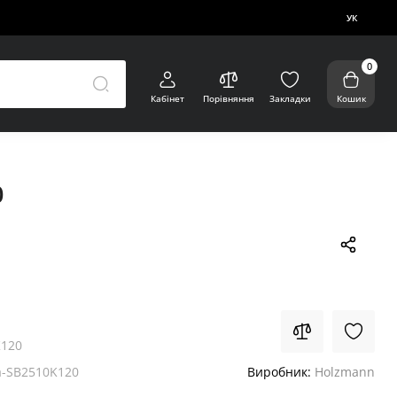
УК
0
Кабінет
Порівняння
Закладки
Кошик
0
K120
-SB2510K120
Виробник:
Holzmann