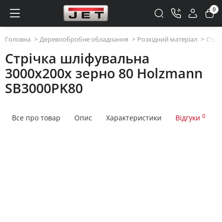
0
Головна
Деревообробне обладнання
Розхідний матеріал
Стрі
Стрічка шліфувальна
3000x200x зерно 80 Holzmann
SB3000PK80
0
Все про товар
Опис
Характеристики
Відгуки