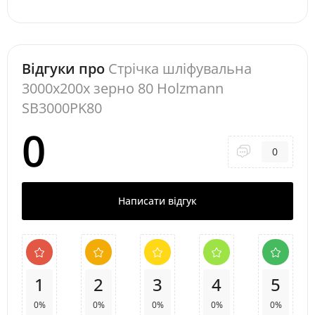
Відгуки про
Стрічка шліфувальна
3000x200x зерно 80 Holzmann
SB3000PK80
0
0
Написати відгук
1
2
3
4
5
0%
0%
0%
0%
0%