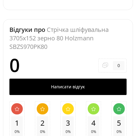
Відгуки про
Стрічка шліфувальна
3705x152 зерно 80 Holzmann
SBZS970PK80
0
0
Написати відгук
1
2
3
4
5
0%
0%
0%
0%
0%