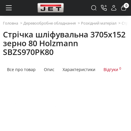
0
Головна
Деревообробне обладнання
Розхідний матеріал
Стрі
Стрічка шліфувальна 3705x152
зерно 80 Holzmann
SBZS970PK80
0
Все про товар
Опис
Характеристики
Відгуки