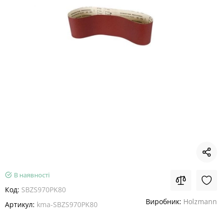
В наявності
Код:
SBZS970PK80
Виробник:
Holzmann
Артикул:
kma-SBZS970PK80