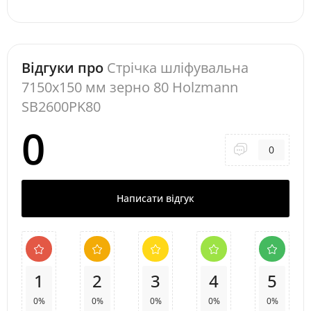
Відгуки про
Стрічка шліфувальна
7150x150 мм зерно 80 Holzmann
SB2600PK80
0
0
Написати відгук
1
2
3
4
5
0%
0%
0%
0%
0%