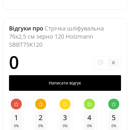
Відгуки про
Стрічка шліфувальна
76x2,5 см зерно 120 Holzmann
SBBT75K120
0
0
Написати відгук
1
2
3
4
5
0%
0%
0%
0%
0%