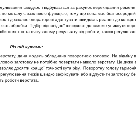
гулювання швидкості відбувається за рахунок перекидання ременя
х по металу є важливою функцією, тому що вона має безпосередній
кості дозволяє операторові адаптувати швидкість різання до конкре
ість обробки. Підбір відповідної швидкості допоможе уникнути пере
жби полотна та очікуваному результату від роботи, також регулюва
Різ під кутами:
 верстату, дана модель обладнана поворотною головою. На відміну в
ловою заготовку не потрібно повертати навколо верстату. Це дуже 
воляє досягти кращої точності кута різу.
Поворотну голову гармоні
регулювання тисків швидко зафіксувати або відпустити заготовку бе
ь роботи верстата.