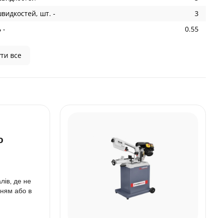
швидкостей, шт. -
3
 -
0.55
ти все
ю
лів, де не
нням або в