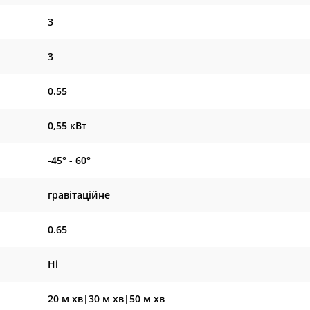
3
3
0.55
0,55 кВт
-45° - 60°
гравітаційне
0.65
Ні
20 м хв|30 м хв|50 м хв