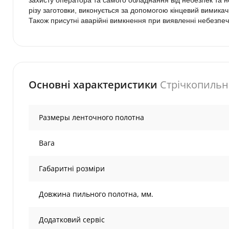
захисту оператора та самого обладнання від небезпек та 
різу заготовки, виконується за допомогою кінцевий вимика
Також присутні аварійні вимкнення при виявленні небезпечн
Основні характеристики
Стрічкопильн
Размеры ленточного полотна
Вага
Габаритні розміри
Довжина пильного полотна, мм.
Додатковий сервіс