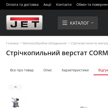
Оплата та доставка
Акції
Контакти
Обмін та поверне
КАТАЛОГ
Головна
Металообробне обладнання
Стрічкові пили по метал
Стрічкопильний верстат CORM
Все про товар
Опис
Характеристики
Відгу