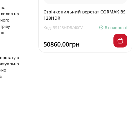
 на
Стрічкопильний верстат CORMAK BS
 вплив на
128HDR
тного
гріву
Код: BS128HDR/400V
В наявності
ння
50860.00грн
ерстату з
актуально
чно
з