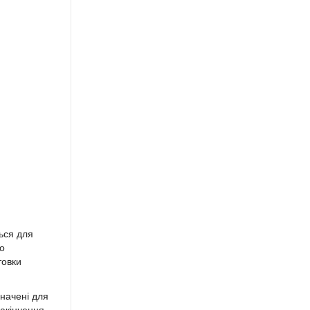
ься для
но
товки
значені для