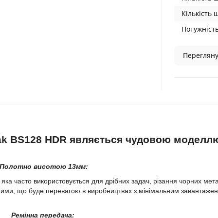
Кількість 
Потужність
Перегляну
ak
BS128 HDR являється чудовою моделл
Полотно висотою 13мм:
а часто використовується для дрібних задач, різання чорних мета
огими, що буде перевагою в виробництвах з мінімальним завантаже
Ремінна передача
: