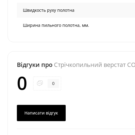
Швидкость руху полотна
Ширина пильного полотна, мм.
Відгуки про
Стрічкопильний верстат C
0
0
Написати відгук