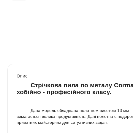
Опис
Стрічкова пила по металу
Corm
хобійно - професійного класу.
Дана модель обладнана полотном висотою 13 мм – як
вимагається велика продуктивність. Дані полотна є недор
приватних майстернях для ситуативних задач.