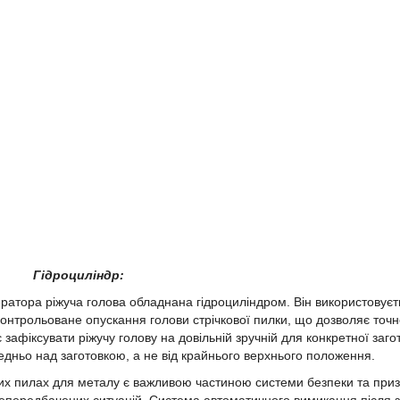
Гідроциліндр:
ратора ріжуча голова обладнана гідроциліндром. Він використовуєт
контрольоване опускання голови стрічкової пилки, що дозволяє точ
зафіксувати ріжучу голову на довільній зручній для конкретної заго
едньо над заготовкою, а не від крайнього верхнього положення.
вих пилах для металу є важливою частиною системи безпеки та при