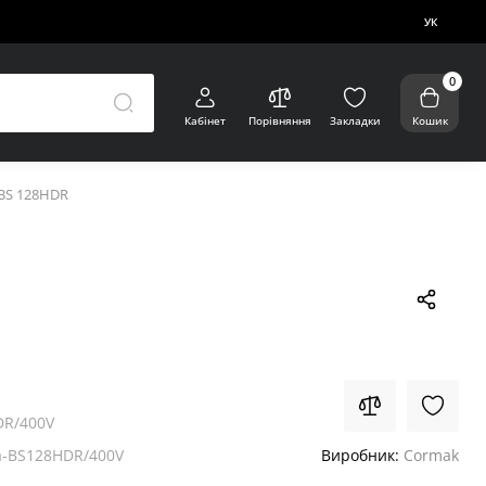
УК
0
Кабінет
Порівняння
Закладки
Кошик
BS 128HDR
DR/400V
-BS128HDR/400V
Виробник:
Cormak