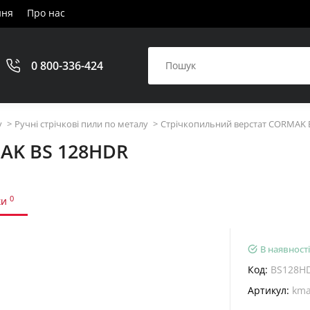
ння
Про нас
0 800-336-424
у
Ручні стрічкові пили по металу
Стрічкопильний верстат CORMAK 
AK BS 128HDR
0
ки
В наявності
Код:
BS128H
Артикул:
kma