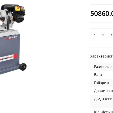
50860.
Характерист
Размеры л
Вага -
Габаритні 
Довжина пи
Додатковий
Кількість 