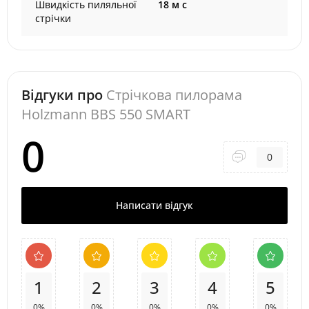
Швидкість пиляльної
18 м с
стрічки
Відгуки про
Стрічкова пилорама
Holzmann BBS 550 SMART
0
0
Написати відгук
1
2
3
4
5
0%
0%
0%
0%
0%