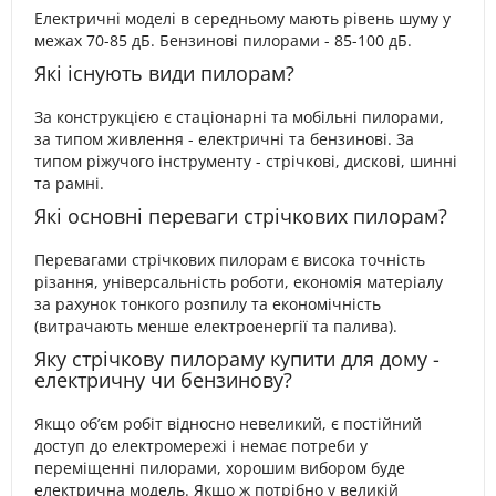
Електричні моделі в середньому мають рівень шуму у
межах 70-85 дБ. Бензинові пилорами - 85-100 дБ.
Які існують види пилорам?
За конструкцією є стаціонарні та мобільні пилорами,
за типом живлення - електричні та бензинові. За
типом ріжучого інструменту - стрічкові, дискові, шинні
та рамні.
Які основні переваги стрічкових пилорам?
Перевагами стрічкових пилорам є висока точність
різання, універсальність роботи, економія матеріалу
за рахунок тонкого розпилу та економічність
(витрачають менше електроенергії та палива).
Яку стрічкову пилораму купити для дому -
електричну чи бензинову?
Якщо об’єм робіт відносно невеликий, є постійний
доступ до електромережі і немає потреби у
переміщенні пилорами, хорошим вибором буде
електрична модель. Якщо ж потрібно у великій