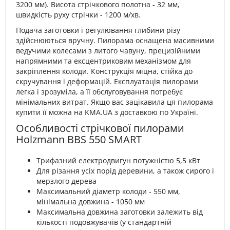
3200 мм). Висота стрічкового полотна - 32 мм,
швидкість руху стрічки - 1200 м/хв.
Подача заготовки і регулювання глибини різу
здійснюються вручну. Пилорама оснащена масивними
ведучими колесами з литого чавуну, прецизійними
напрямними та ексцентриковим механізмом для
закріплення колоди. Конструкція міцна, стійка до
скручування і деформацій. Експлуатація пилорами
легка і зрозуміла, а її обслуговування потребує
мінімальних витрат. Якщо вас зацікавила ця пилорама
купити її можна на KMA.UA з доставкою по Україні.
Особливості стрічкової пилорами
Holzmann BBS 550 SMART
Трифазний електродвигун потужністю 5,5 кВт
Для різання усіх порід деревини, а також сирого і
мерзлого дерева
Максимальний діаметр колоди - 550 мм,
мінімальна довжина - 1050 мм
Максимальна довжина заготовки залежить від
кількості подовжувачів (у стандартній