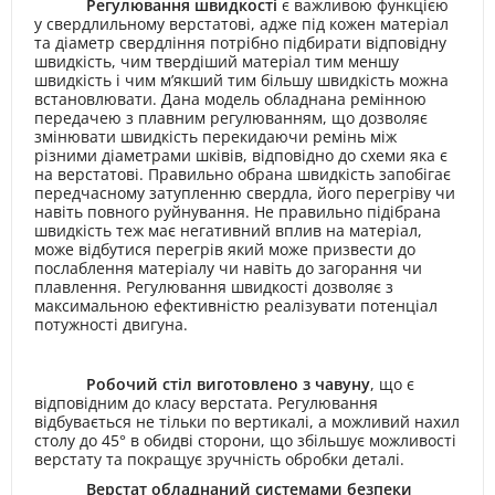
Регулювання швидкості
є важливою функцією
у свердлильному верстатові, адже під кожен матеріал
та діаметр свердління потрібно підбирати відповідну
швидкість, чим твердіший матеріал тим меншу
швидкість і чим м’якший тим більшу швидкість можна
встановлювати. Дана модель обладнана ремінною
передачею з плавним регулюванням, що дозволяє
змінювати швидкість перекидаючи ремінь між
різними діаметрами шківів, відповідно до схеми яка є
на верстатові. Правильно обрана швидкість запобігає
передчасному затупленню свердла, його перегріву чи
навіть повного руйнування. Не правильно підібрана
швидкість теж має негативний вплив на матеріал,
може відбутися перегрів який може призвести до
послаблення матеріалу чи навіть до загорання чи
плавлення. Регулювання швидкості дозволяє з
максимальною ефективністю реалізувати потенціал
потужності двигуна.
Робочий стіл виготовлено з чавуну
, що є
відповідним до класу верстата
. Регулювання
відбувається не тільки по вертикалі, а можливий нахил
столу до 45
°
в обидві сторони, що збільшує можливості
верстату та покращує зручність обробки деталі
.
Верстат обладнаний системами безпеки