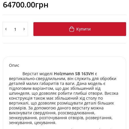
64700.00грн
Купити
Опис
Верстат моделі
Holzmann SB 163VH
є
вертикально-свердлильним, він служить для обробки
деталей малих габаритів та ваги. Дана модель є
підлоговим варіантом, що дає збільшений хід
шпинделя, що дозволяє робити глибші отвори. Висока
конструкція також має збільшений хід столу по
вертикалі, що дозволяє розміщувати деталі більших
розмірів. За допомогою даного верстату можна
виконувати свердління, розсвердлювання,
зенкерування, розточування отворів, розвертання,
зенкування, цекування.