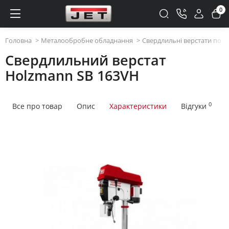
0
Головна
Металообробне обладнання
Свердлильні верстати по м
Свердлильний верстат
Holzmann SB 163VH
0
Все про товар
Опис
Характеристики
Відгуки