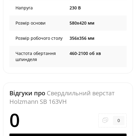
Напруга
230 В
Розмір основи
580х420 мм
Розмір робочого столу
356х356 мм
Частота обертання
460-2100 об хв
шпинделя
Відгуки про
Свердлильний верстат
Holzmann SB 163VH
0
0