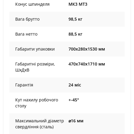
Конус шпинделя
МК3 МТ3
Вага брутто
98,5 кг
Вага нетто
88,5 кг
Габарити упаковки
700х280х1530 мм
Габаритні розміри,
470х740х1710 мм
ШхДхВ
Гарантія
24 міс
Кут нахилу робочого
+-45°
столу
Максимальний діаметр
⌀16 мм
свердління (сталь)