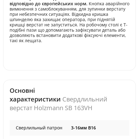
відповідно до європейських норм.
Кнопка аварійного
вимкнення з самоблокуванням, для зупинки верстату
при небезпечних ситуаціях. Відкидна кришка
шпинделю яка захищає оператора, при піднятій
кришці верстат не запуститься. На робочому столі є Т-
подібні пази що допомагають зафіксувати деталь або
дозволяють встановити додаткові фіксуючі елементи,
такі як лещата.
Основні
характеристики
Свердлильний
верстат Holzmann SB 163VH
Сверлильный патрон
3-16мм В16