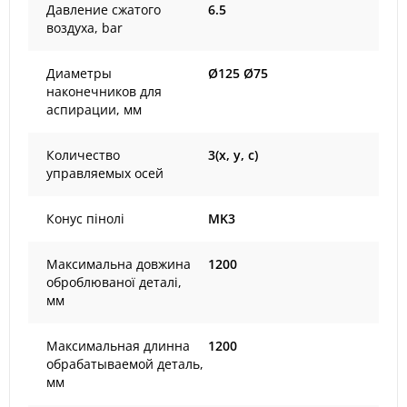
Давление сжатого
6.5
воздуха, bar
Диаметры
Ø125 Ø75
наконечников для
аспирации, мм
Количество
3(x, y, c)
управляемых осей
Конус пінолі
MK3
Максимальна довжина
1200
оброблюваної деталі,
мм
Максимальная длинна
1200
обрабатываемой деталь,
мм