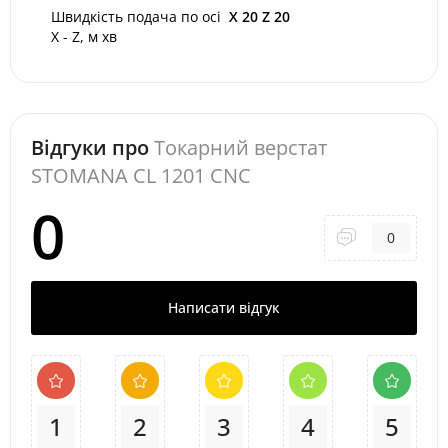
Швидкість подача по осі
X 20 Z 20
X - Z, м хв
Відгуки про
Токарний верстат
STOMANA CL 1201 CNC
0
0
Написати відгук
1
2
3
4
5