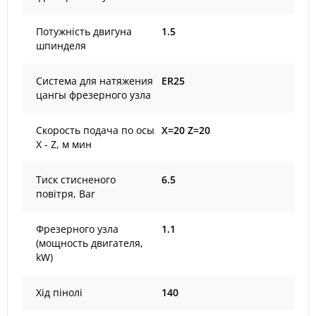
Потужність двигуна
1.5
шпинделя
Система для натяжения
ER25
цангы фрезерного узла
Скорость подача по осы
X=20 Z=20
X - Z, м мин
Тиск стисненого
6.5
повітря, Bar
Фрезерного узла
1.1
(мощность двигателя,
kW)
Хід пінолі
140