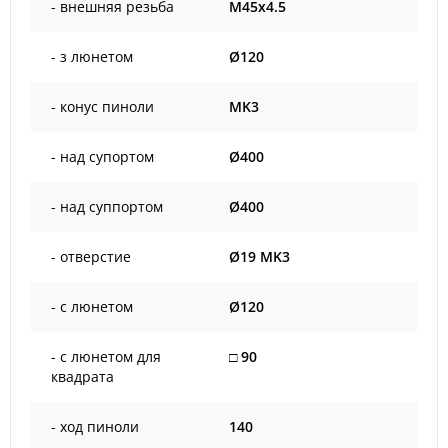
- внешняя резьба
M45x4.5
- з люнетом
Ø120
- конус пиноли
MK3
- над супортом
Ø400
- над суппортом
Ø400
- отверстие
Ø19 MK3
- с люнетом
Ø120
- с люнетом для
□ 90
квадрата
- ход пиноли
140