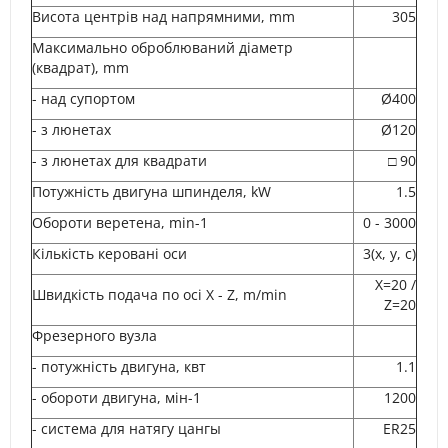
Висота центрів над напрямними, mm
305
Максимально оброблюваний діаметр
(квадрат), mm
- над супортом
Ø400
- з люнетах
Ø120
- з люнетах для квадрати
□ 90
Потужність двигуна шпинделя, kW
1.5
Обороти веретена, min-1
0 - 3000
Кількість керовані оси
3(x, y, c)
X=20 /
Швидкість подача по осі X - Z, m/min
Z=20
Фрезерного вузла
- потужність двигуна, квт
1.1
- обороти двигуна, мін-1
1200
- система для натягу цангы
ER25