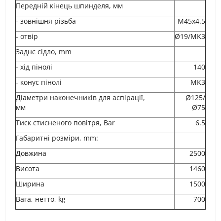
Передній кінець шпинделя, мм
- зовнішня різьба
M45x4.5
- отвір
Ø19/MK3
Заднє сідло, mm
- хід пінолі
140
- конус пінолі
MK3
Діаметри наконечників для аспірації,
Ø125/
мм
Ø75
Тиск стисненого повітря, Bar
6.5
Габаритні розміри, mm:
Довжина
2500
Висота
1460
Ширина
1500
Вага, нетто, kg
700